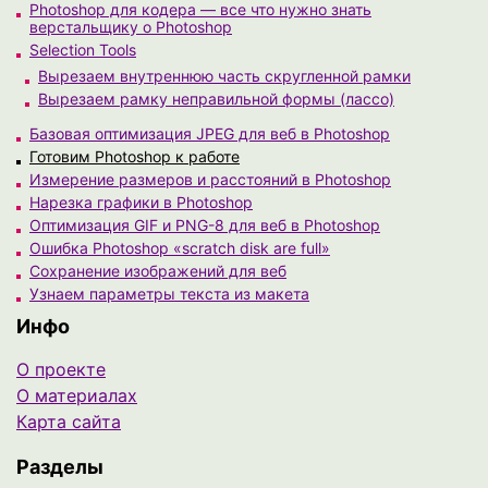
Photoshop для кодера — все что нужно знать
верстальщику о Photoshop
Selection Tools
Вырезаем внутреннюю часть скругленной рамки
Вырезаем рамку неправильной формы (лассо)
Базовая оптимизация JPEG для веб в Photoshop
Готовим Photoshop к работе
Измерение размеров и расстояний в Photoshop
Нарезка графики в Photoshop
Оптимизация GIF и PNG-8 для веб в Photoshop
Ошибка Photoshop «scratch disk are full»
Сохранение изображений для веб
Узнаем параметры текста из макета
Инфо
О проекте
О материалах
Карта сайта
Разделы