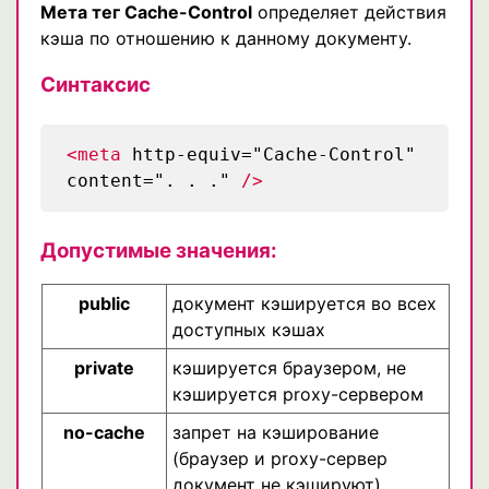
Мета тег Cache-Control
определяет действия
кэша по отношению к данному документу.
Синтаксис
<meta
http-equiv="Cache-Control"
content=". . ."
/>
Допустимые значения:
public
документ кэшируется во всех
доступных кэшах
private
кэшируется браузером, не
кэшируется proxy-сервером
no-cache
запрет на кэширование
(браузер и proxy-сервер
документ не кэшируют)