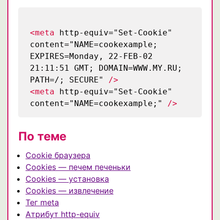
<meta
http-equiv="Set-Cookie"
content="NAME=cookexample;
EXPIRES=Monday, 22-FEB-02
21:11:51 GMT; DOMAIN=WWW.MY.RU;
PATH=/; SECURE"
/>
<meta
http-equiv="Set-Cookie"
content="NAME=cookexample;"
/>
По теме
Cookie браузера
Cookies — печем печеньки
Cookies — установка
Cookies — извлечение
Тег meta
Атрибут http-equiv