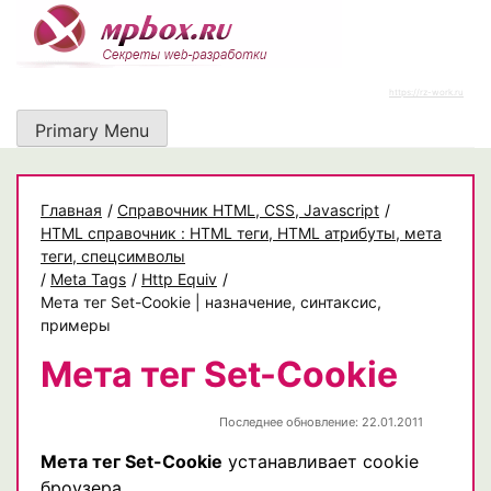
Skip
to
content
https://rz-work.ru
Primary Menu
Главная
/
Cправочник HTML, CSS, Javascript
/
HTML справочник : HTML теги, HTML атрибуты, мета
теги, спецсимволы
/
Meta Tags
/
Http Equiv
/
Мета тег Set-Cookie | назначение, синтаксис,
примеры
Мета тег Set-Cookie
Последнее обновление: 22.01.2011
Мета тег Set-Cookie
устанавливает cookie
броузера.