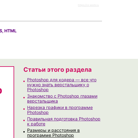
https://rz-work.ru
S, HTML
Статьи этого раздела
Photoshop для кодера — все что
нужно знать верстальщику о
p
Photoshop
Знакомство с Photoshop глазами
верстальщика
Нарезка графики в программе
Photoshop
Правильная подготовка Photoshop
к работе
Размеры и расстояния в
программе Photoshop