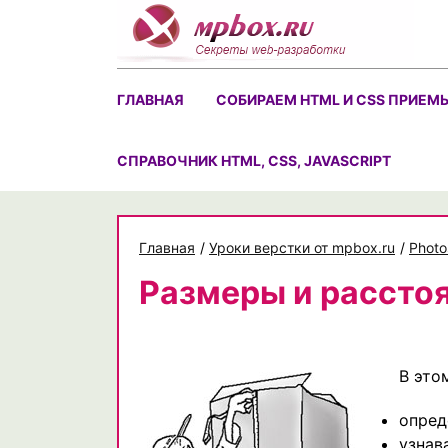
Skip
to
content
ГЛАВНАЯ
СОБИРАЕМ HTML И CSS ПРИЕМ
CПРАВОЧНИК HTML, CSS, JAVASCRIPT
Главная
/
Уроки верстки от mpbox.ru
/
Photo
Размеры и рассто
В это
опред
узнав