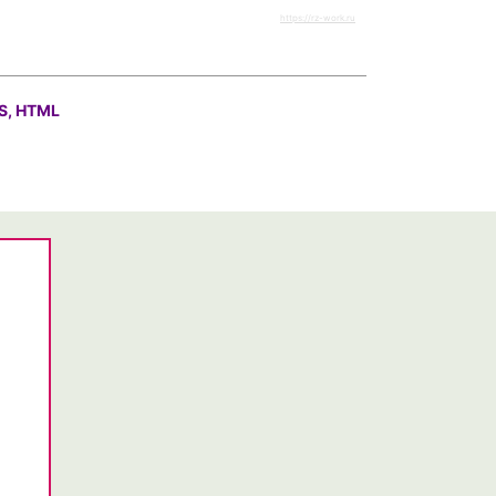
https://rz-work.ru
S, HTML