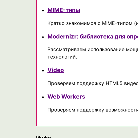
MIME-типы
Кратко знакомимся с MIME-типом (
Modernizr: библиотека для о
Рассматриваем использование мощн
технологий.
Video
Проверяем поддержку HTML5 виде
Web Workers
Проверяем поддержку возможности 
Инфо