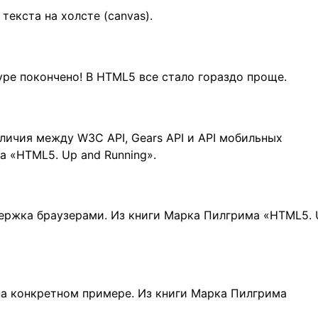
екста на холсте (canvas).
pe покончено! В HTML5 все стало гораздо проще.
личия между W3C API, Gears API и API мобильных
а «HTML5. Up and Running».
ддержка браузерами. Из книги Марка Пилгрима «HTML5.
а конкретном примере. Из книги Марка Пилгрима