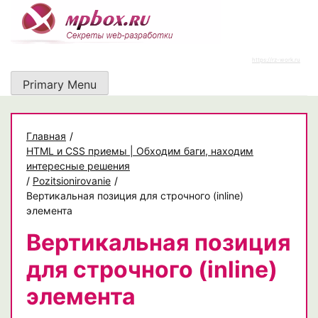
Skip
to
content
https://rz-work.ru
Primary Menu
Главная
/
HTML и CSS приемы | Обходим баги, находим
интересные решения
/
Pozitsionirovanie
/
Вертикальная позиция для строчного (inline)
элемента
Вертикальная позиция
для строчного (inline)
элемента