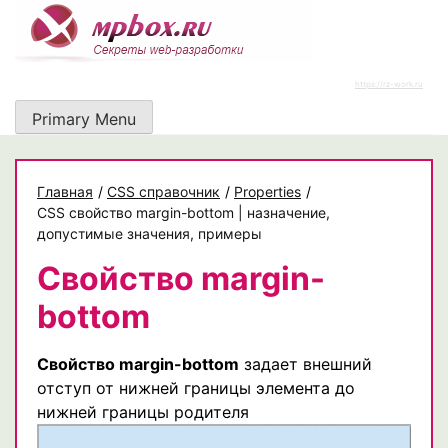
Skip
to
content
https://rz-work.ru
Primary Menu
Главная
/
CSS справочник
/
Properties
/
CSS свойство margin-bottom | назначение,
допустимые значения, примеры
Свойство margin-
bottom
Свойство margin-bottom
задает внешний
отступ от нижней границы элемента до
нижней границы родителя