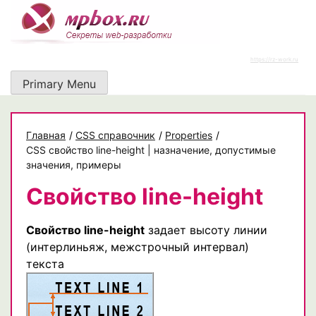
Skip
to
content
https://rz-work.ru
Primary Menu
Главная
/
CSS справочник
/
Properties
/
CSS свойство line-height | назначение, допустимые
значения, примеры
Свойство line-height
Свойство line-height
задает высоту линии
(интерлиньяж, межстрочный интервал)
текста