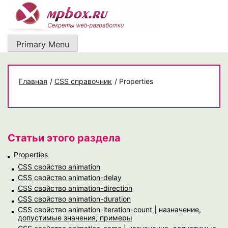
Skip
to
content
Primary Menu
Главная
/
CSS справочник
/
Properties
Статьи этого раздела
Properties
CSS свойство animation
CSS свойство animation-delay
CSS свойство animation-direction
CSS свойство animation-duration
CSS свойство animation-iteration-count | назначение,
допустимые значения, примеры