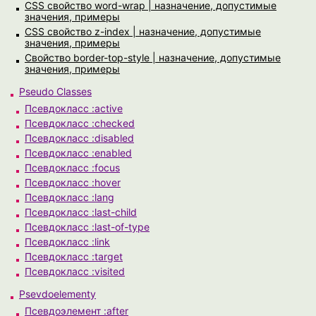
CSS свойство word-wrap | назначение, допустимые
значения, примеры
CSS свойство z-index | назначение, допустимые
значения, примеры
Свойство border-top-style | назначение, допустимые
значения, примеры
Pseudo Classes
Псевдокласс :active
Псевдокласс :checked
Псевдокласс :disabled
Псевдокласс :enabled
Псевдокласс :focus
Псевдокласс :hover
Псевдокласс :lang
Псевдокласс :last-child
Псевдокласс :last-of-type
Псевдокласс :link
Псевдокласс :target
Псевдокласс :visited
Psevdoelementy
Псевдоэлемент :after