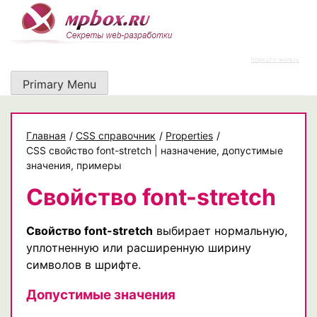
Skip
to
content
https://rz-work.ru
Primary Menu
Главная
/
CSS справочник
/
Properties
/
CSS свойство font-stretch | назначение, допустимые
значения, примеры
Свойство font-stretch
Свойство font-stretch
выбирает нормальную,
уплотненную или расширенную ширину
символов в шрифте.
Допустимые значения