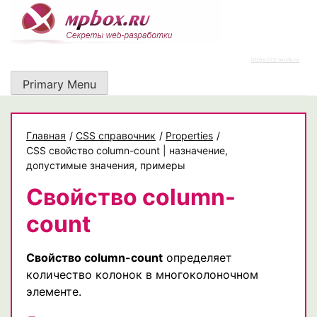
Skip
to
content
https://rz-work.ru
Primary Menu
Главная
/
CSS справочник
/
Properties
/
CSS свойство column-count | назначение,
допустимые значения, примеры
Свойство column-
count
Свойство column-count
определяет
количество колонок в многоколоночном
элементе.