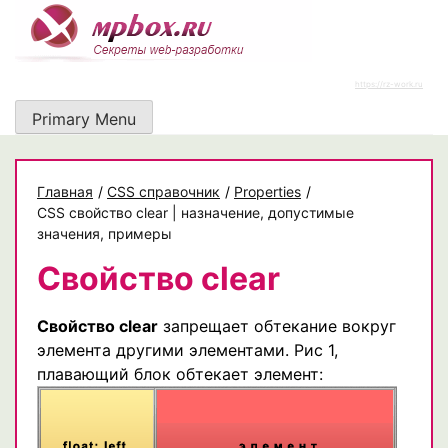
Skip
to
content
https://rz-work.ru
Primary Menu
Главная
/
CSS справочник
/
Properties
/
CSS свойство clear | назначение, допустимые
значения, примеры
Свойство clear
Свойство clear
запрещает обтекание вокруг
элемента другими элементами. Рис 1,
плавающий блок обтекает элемент: