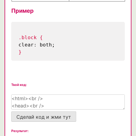
Пример
.block {
clear: both;
}
Твой код:
Сделай код и жми тут
Результат: