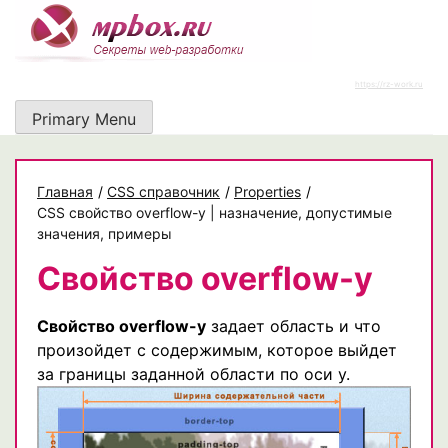
Skip
to
content
https://rz-work.ru
Primary Menu
Главная
/
CSS справочник
/
Properties
/
CSS свойство overflow-y | назначение, допустимые
значения, примеры
Свойство overflow-y
Свойство overflow-y
задает область и что
произойдет с содержимым, которое выйдет
за границы заданной области по оси y.