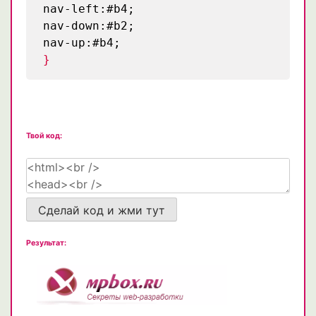
nav-left:#b4;
nav-down:#b2;
nav-up:#b4;
}
Твой код:
Сделай код и жми тут
Результат: