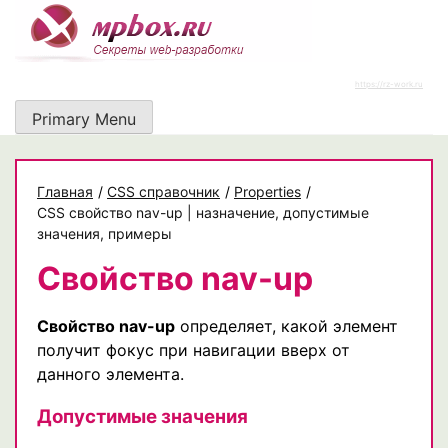
Skip
to
content
https://rz-work.ru
Primary Menu
Главная
/
CSS справочник
/
Properties
/
CSS свойство nav-up | назначение, допустимые
значения, примеры
Свойство nav-up
Свойство nav-up
определяет, какой элемент
получит фокус при навигации вверх от
данного элемента.
Допустимые значения