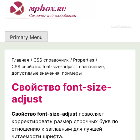
Skip
to
content
https://rz-work.ru
Primary Menu
Главная
/
CSS справочник
/
Properties
/
CSS свойство font-size-adjust | назначение,
допустимые значения, примеры
Свойство font-size-
adjust
Свойство font-size-adjust
позволяет
корректировать размер строчных букв по
отношению к заглавным для лучшей
читаемости шрифта.