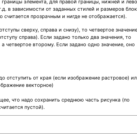
й границы элемента, для правой границы, нижней и лев
т.д. в зависимости от заданных стилей и размеров блок
ю считается прозрачным и нигде не отображается).
отступы сверху, справа и снизу), то четвертое значени
отступу справа). Если задано только два значения, то
 а четвертое второму. Если задано одно значение, оно
до отступить от края (если изображение растровое) и
ображение векторное)
ющее, что надо сохранить среднюю часть рисунка (по
считается пустой).