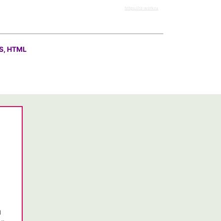
https://rz-work.ru
S, HTML
я