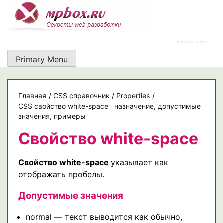
Skip
to
content
https://rz-work.ru
Primary Menu
Главная
/
CSS справочник
/
Properties
/
CSS свойство white-space | назначение, допустимые
значения, примеры
Свойство white-space
Свойство white-space
указывает как
отображать пробелы.
Допустимые значения
normal — текст выводится как обычно,