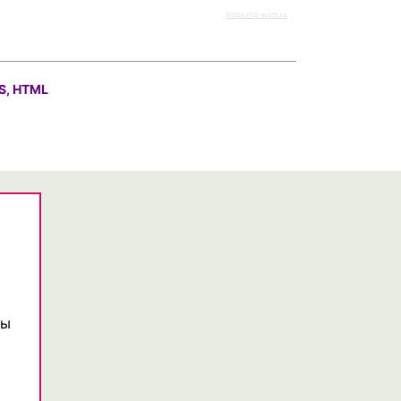
https://rz-work.ru
S, HTML
цы