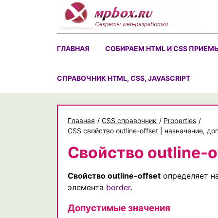
Skip
to
content
ГЛАВНАЯ
СОБИРАЕМ HTML И CSS ПРИЕМ
CПРАВОЧНИК HTML, CSS, JAVASCRIPT
Главная
/
CSS справочник
/
Properties
/
CSS свойство outline-offset | назначение, 
Свойство outline-o
Свойство outline-offset
определяет н
элемента
border
.
Допустимые значения