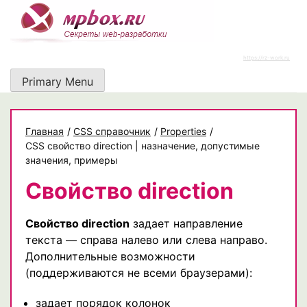
Skip
to
content
https://rz-work.ru
Primary Menu
Главная
/
CSS справочник
/
Properties
/
CSS свойство direction | назначение, допустимые
значения, примеры
Свойство direction
Свойство direction
задает направление
текста — справа налево или слева направо.
Дополнительные возможности
(поддерживаются не всеми браузерами):
задает порядок колонок