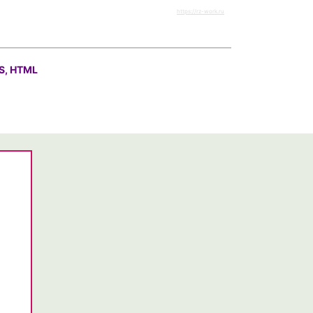
https://rz-work.ru
S, HTML