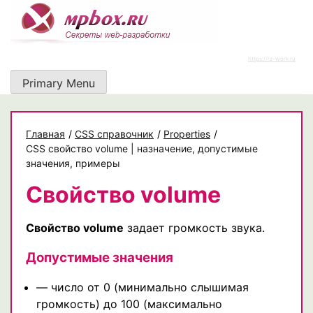
Skip
to
content
https://rz-work.ru
Primary Menu
Главная
/
CSS справочник
/
Properties
/
CSS свойство volume | назначение, допустимые
значения, примеры
Свойство volume
Свойство volume
задает громкость звука.
Допустимые значения
— число от 0 (минимально слышимая
громкость) до 100 (максимально