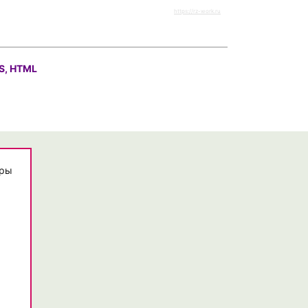
https://rz-work.ru
S, HTML
еры