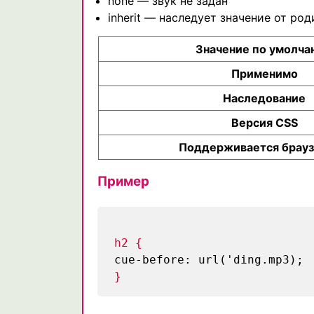
none — звук не задан
inherit — наследует значение от род
Значение по умолча
Применимо
Наследование
Версия CSS
Поддерживается брау
Пример
h2 {
cue-before: url('ding.mp3);
}