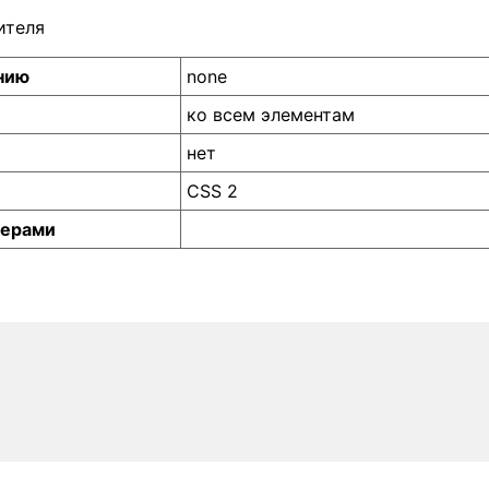
ителя
нию
none
ко всем элементам
нет
CSS 2
зерами