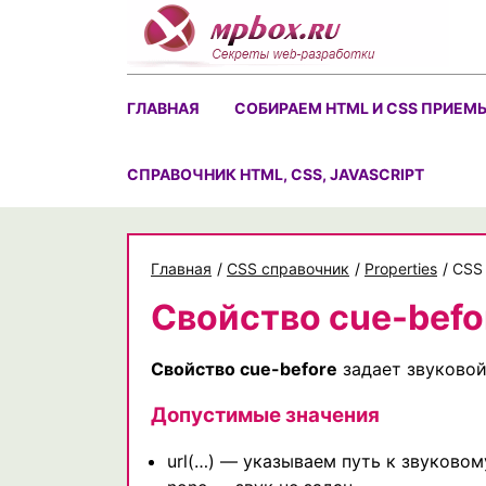
Skip
to
content
ГЛАВНАЯ
СОБИРАЕМ HTML И CSS ПРИЕМ
CПРАВОЧНИК HTML, CSS, JAVASCRIPT
Главная
/
CSS справочник
/
Properties
/
CSS 
Свойство cue-befo
Свойство cue-before
задает звуковой
Допустимые значения
url(…) — указываем путь к звуковом