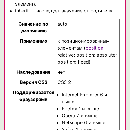
элемента
inherit — наследует значение от родителя
Значение по
auto
умолчанию
Применимо
к позиционированным
элементам (
position
:
relative; position: absolute;
position: fixed)
Наследование
нет
Версия CSS
CSS 2
Поддерживается
Internet Explorer 6 и
браузерами
выше
Firefox 1 и выше
Opera 7 и выше
Netscape 6 и выше
Safari 1 и выше