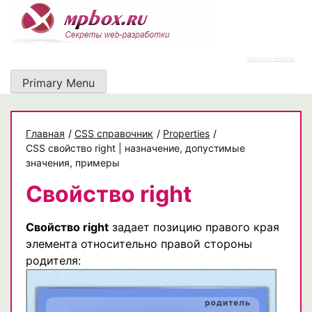
Skip
to
content
https://rz-work.ru
Primary Menu
Главная
/
CSS справочник
/
Properties
/
CSS свойство right | назначение, допустимые
значения, примеры
Свойство right
Свойство right
задает позицию правого края
элемента относительно правой стороны
родителя: