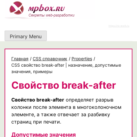
Skip
to
content
https://rz-work.ru
Primary Menu
Главная
/
CSS справочник
/
Properties
/
CSS свойство break-after | назначение, допустимые
значения, примеры
Свойство break-after
Свойство break-after
определяет разрыв
колонки после элемента в многоколоночном
элементе, а также отвечает за разбивку
страниц при печати.
Допустимые значения