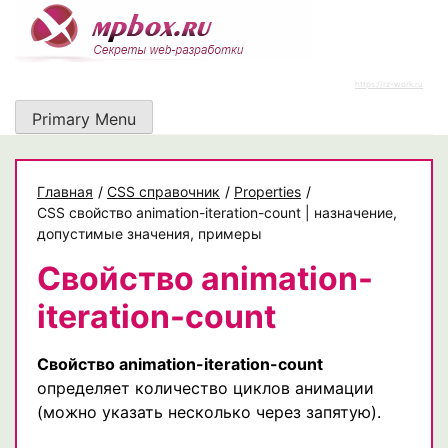
Skip
to
content
https://rz-work.ru
Primary Menu
Главная
/
CSS справочник
/
Properties
/
CSS свойство animation-iteration-count | назначение,
допустимые значения, примеры
Свойство animation-
iteration-count
Свойство animation-iteration-count
определяет количество циклов анимации
(можно указать несколько через запятую).