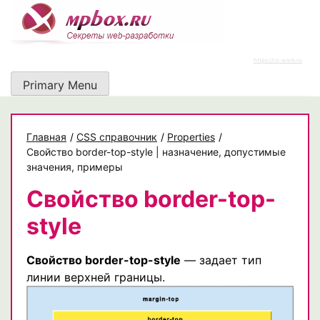
Skip
to
content
https://rz-work.ru
Primary Menu
Главная
/
CSS справочник
/
Properties
/
Свойство border-top-style | назначение, допустимые
значения, примеры
Свойство border-top-
style
Свойство border-top-style
— задает тип
линии верхней границы.