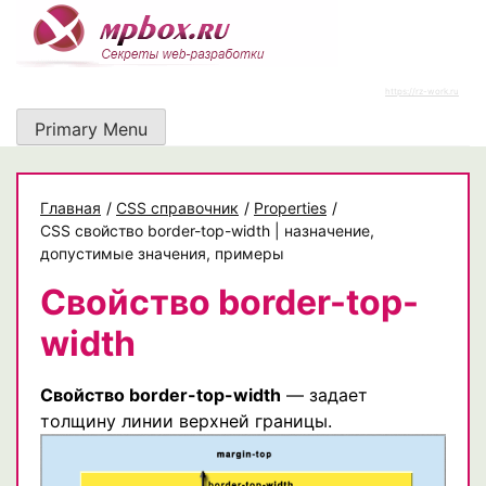
Skip
to
content
https://rz-work.ru
Primary Menu
Главная
/
CSS справочник
/
Properties
/
CSS свойство border-top-width | назначение,
допустимые значения, примеры
Свойство border-top-
width
Свойство border-top-width
— задает
толщину линии верхней границы.