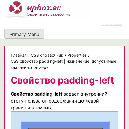
Skip
to
content
https://rz-work.ru
Primary Menu
Главная
/
CSS справочник
/
Properties
/
CSS свойство padding-left | назначение, допустимые
значения, примеры
Свойство padding-left
Свойство padding-left
задает внутренний
отступ слева от содержания до левой
границы элемента