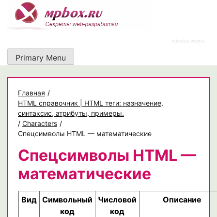
Skip
to
content
https://rz-work.ru
Primary Menu
Главная
/
HTML справочник | HTML теги: назначение,
синтаксис, атрибуты, примеры.
/
Characters
/
Спецсимволы HTML — математические
Спецсимволы HTML —
математические
Вид
Символьный
Числовой
Описание
код
код