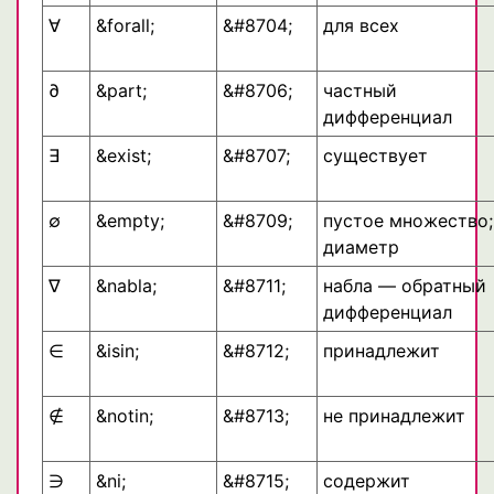
∀
&forall;
&#8704;
для всех
∂
&part;
&#8706;
частный
дифференциал
∃
&exist;
&#8707;
существует
∅
&empty;
&#8709;
пустое множество;
диаметр
∇
&nabla;
&#8711;
набла — обратный
дифференциал
∈
&isin;
&#8712;
принадлежит
∉
&notin;
&#8713;
не принадлежит
∋
&ni;
&#8715;
содержит