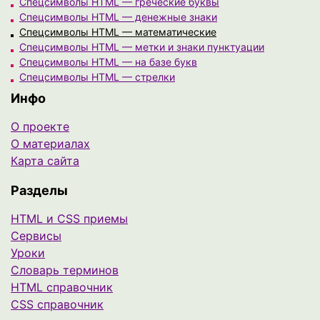
Спецсимволы HTML — греческие буквы
Спецсимволы HTML — денежные знаки
Спецсимволы HTML — математические
Спецсимволы HTML — метки и знаки пунктуации
Спецсимволы HTML — на базе букв
Спецсимволы HTML — стрелки
Инфо
О проекте
О материалах
Карта сайта
Разделы
HTML и CSS приемы
Сервисы
Уроки
Cловарь терминов
HTML справочник
CSS справочник