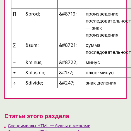
∏
&prod;
&#8719;
произведение
последовательнос
— знак
произведения
∑
&sum;
&#8721;
сумма
последовательнос
−
&minus;
&#8722;
минус
±
&plusmn;
&#177;
плюс-минус
÷
&divide;
&#247;
знак деления
Статьи этого раздела
Спецсимволы HTML — буквы с метками