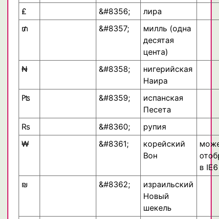
₤
&#8356;
лира
₥
&#8357;
милль (одна
десятая
цента)
₦
&#8358;
нигерийская
Наира
₧
&#8359;
испанская
Песета
₨
&#8360;
рупия
₩
&#8361;
корейский
може
Вон
отоб
в IE6
₪
&#8362;
израильский
Новый
шекель