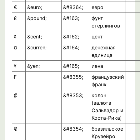
€
&euro;
&#8364;
евро
£
&pound;
&#163;
фунт
стерлингов
¢
&cent;
&#162;
цент
¤
&curren;
&#164;
денежная
единица
¥
&yen;
&#165;
иена
₣
&#8355;
французский
франк
₡
&#8353;
колон
(валюта
Сальвадор и
Коста-Рика)
₢
&#8354;
бразильское
Крузейро