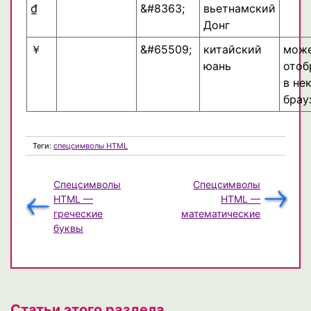
₫
&#8363;
вьетнамский
Донг
￥
&#65509;
китайский
може
юань
отоб
в не
брау
Теги:
спецсимволы HTML
Спецсимволы
Спецсимволы
HTML —
HTML —
греческие
математические
буквы
Статьи этого раздела