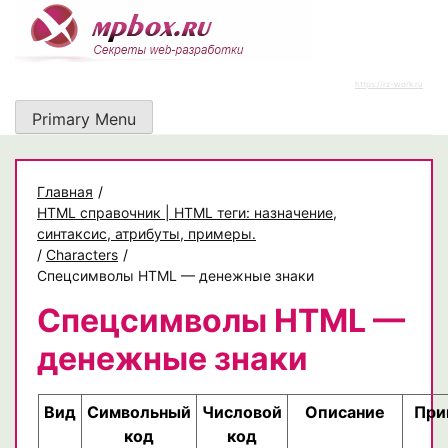
Skip
to
content
https://rz-work.ru
Primary Menu
Главная
/
HTML справочник | HTML теги: назначение,
синтаксис, атрибуты, примеры.
/
Characters
/
Спецсимволы HTML — денежные знаки
Спецсимволы HTML —
денежные знаки
Вид
Символьный
Числовой
Описание
При
код
код