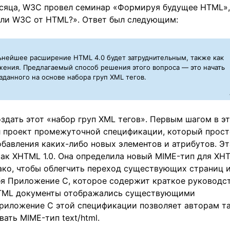
месяца, W3C провел семинар «Формируя будущее HTML»,
я ли W3C от HTML?». Ответ был следующим:
ьнейшее расширение HTML 4.0 будет затруднительным, также как
жения. Предлагаемый способ решения этого вопроса — это начать
зданного на основе набора груп XML тегов.
здать этот «набор груп XML тегов». Первым шагом в э
ал проект промежуточной спецификации, который прос
бавления каких-либо новых элементов и атрибутов. Эт
как XHTML 1.0. Она определила новый MIME-тип для XH
днако, чтобы облегчить переход существующих страниц 
бя Приложение C, которое содержит краткое руководс
HTML документы отображались существующими
риложение C этой спецификации позволяет авторам т
ть MIME-тип text/html.