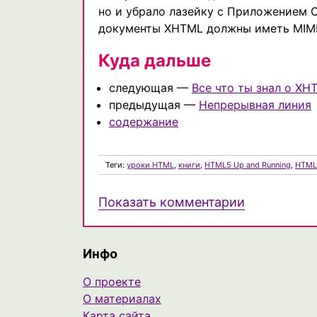
но и убрало лазейку с Приложением C 
документы XHTML должны иметь MIME-
Куда дальше
следующая —
Все что ты знал о X
предыдущая —
Непрерывная линия
содержание
Теги:
уроки HTML
,
книги
,
HTML5 Up and Running
,
HTML
Показать комментарии
Инфо
О проекте
О материалах
Карта сайта