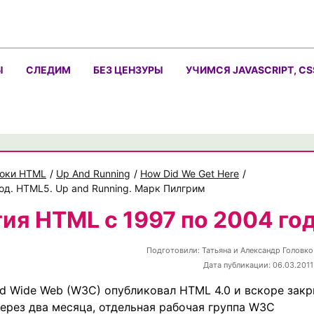
Ы
СЛЕДИМ
БЕЗ ЦЕНЗУРЫ
УЧИМСЯ JAVASCRIPT, CS
оки HTML
/
Up And Running
/
How Did We Get Here
/
од. HTML5. Up and Running. Марк Пилгрим
ия HTML с 1997 по 2004 го
Подготовили:
Татьяна и Александр Головко
Дата публикации: 06.03.2011
ld Wide Web (W3C) опубликовал HTML 4.0 и вскоре зак
ерез два месяца, отдельная рабочая группа W3C