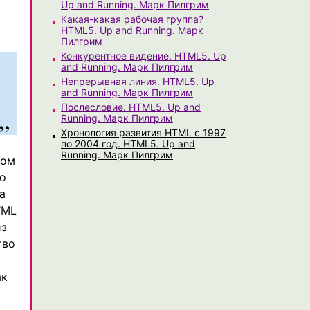
Up and Running. Марк Пилгрим
Какая-какая рабочая группа?
HTML5. Up and Running. Марк
Пилгрим
Конкурентное видение. HTML5. Up
and Running. Марк Пилгрим
Непрерывная линия. HTML5. Up
and Running. Марк Пилгрим
Послесловие. HTML5. Up and
Running. Марк Пилгрим
Хронология развития HTML с 1997
по 2004 год. HTML5. Up and
Running. Марк Пилгрим
том
то
а
TML
из
тво
ак