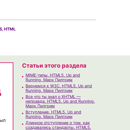
S, HTML
Статьи этого раздела
MIME-типы. HTML5. Up and
Running. Марк Пилгрим
Вернемся к W3C. HTML5. Up and
д
Running. Марк Пилгрим
Все что ты знал о XHTML —
неправда. HTML5. Up and Running.
Марк Пилгрим
Вступление. HTML5. Up and
Running. Марк Пилгрим
рыл
Длинное отступление о том, как
создавались стандарты. HTML5.