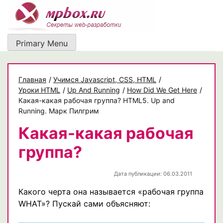
Skip
to
content
Primary Menu
Главная
/
Учимся Javascript, CSS, HTML
/
Уроки HTML
/
Up And Running
/
How Did We Get Here
/
Какая-какая рабочая группа? HTML5. Up and
Running. Марк Пилгрим
Какая-какая рабочая
группа?
Дата публикации: 06.03.2011
Какого черта она называется «рабочая группа
WHAT»? Пускай сами объясняют: