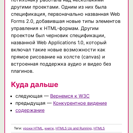
другими проектами. Одним из них была
спецификация, первоначально названная Web
Forms 2.0, добавившая новые типы элементов
управления к HTML-формам. Другим
проектом был черновик спецификации,
названной Web Applications 1.0, который
включал такие новые возможности как
прямое рисование на холсте (canvas) и
встроенная поддержка аудио и видео без
плагинов.
Куда дальше
следующая —
Вернемся к W3C
предыдущая —
Конкурентное видение
содержание
Теги:
уроки HTML
,
книги
,
HTML5 Up and Running
,
HTML5