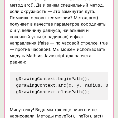
метод arc(). Да и зачем специальный метод,
если окружность — это замкнутая дуга.
Помнишь основы геометрии? Метод arc()
получает в качестве параметров координаты
x и y, величину радиуса, начальный и
конечный углы (в радианах) и флаг
направления (false — по часовой стрелке, true
— против часовой). Мы можем использовать
модуль Math из Javascript для расчета
радиан:
gDrawingContext.beginPath();

gDrawingContext.arc(x, y, radius, 0, Ma
Минуточку! Ведь мы так еще ничего и не
нарисовали. Методы moveTo(), lineTo(), arc()