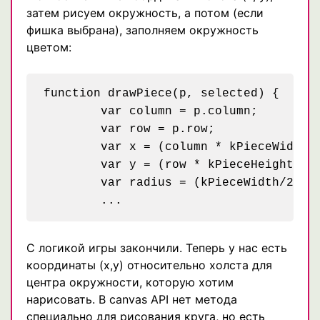
затем рисуем окружность, а потом (если
фишка выбрана), заполняем окружность
цветом:
function drawPiece(p, selected) {

	var column = p.column;

	var row = p.row;

	var x = (column * kPieceWidth) + (kPieceWidth/2);

	var y = (row * kPieceHeight) + (kPieceHeight/2);

	var radius = (kPieceWidth/2) - (kPieceWidth/10);

С логикой игры закончили. Теперь у нас есть
координаты (x,y) относительно холста для
центра окружности, которую хотим
нарисовать. В canvas API нет метода
специально для рисования круга, но есть