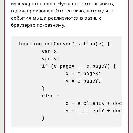
из квадратов поля. Нужно просто выявить,
где он произошел. Это сложно, потому что
события мыши реализуются в разных
браузерах по-разному.
function getCursorPosition(e) {

	var x;

	var y;

	if (e.pageX || e.pageY) {

		x = e.pageX;

		y = e.pageY;

	}

	else {

		x = e.clientX + document.body.scrollLeft + document.documentElement.scrollLeft;

		y = e.clientY + document.body.scrollTop + document.documentElement.scrollTop;
