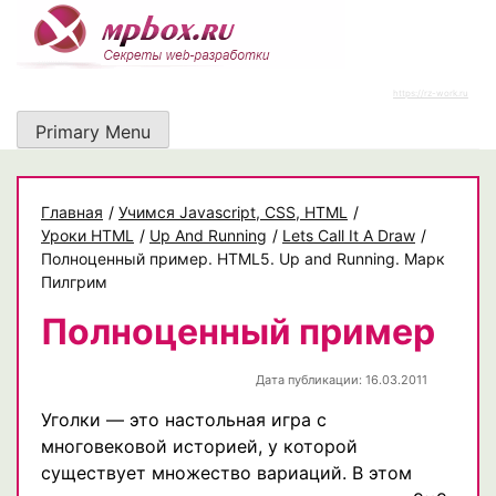
Skip
to
content
https://rz-work.ru
Primary Menu
Главная
/
Учимся Javascript, CSS, HTML
/
Уроки HTML
/
Up And Running
/
Lets Call It A Draw
/
Полноценный пример. HTML5. Up and Running. Марк
Пилгрим
Полноценный пример
Дата публикации: 16.03.2011
Уголки — это настольная игра с
многовековой историей, у которой
существует множество вариаций. В этом