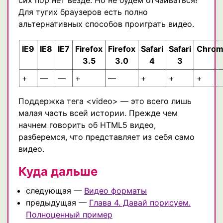
Для тугих браузеров есть полно
альтернативных способов проиграть видео.
IE9
IE8
IE7
Firefox
Firefox
Safari
Safari
Chro
3.5
3.0
4
3
+
—
—
+
—
+
+
+
Поддержка тега <video> — это всего лишь
малая часть всей истории. Прежде чем
начнем говорить об HTML5 видео,
разберемся, что представляет из себя само
видео.
Куда дальше
следующая —
Видео форматы
предыдущая —
Глава 4. Давай порисуем.
Полноценный пример