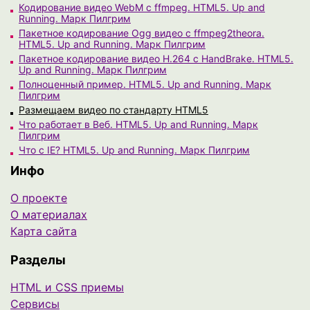
Кодирование видео WebM с ffmpeg. HTML5. Up and
Running. Марк Пилгрим
Пакетное кодирование Ogg видео с ffmpeg2theora.
HTML5. Up and Running. Марк Пилгрим
Пакетное кодирование видео H.264 с HandBrake. HTML5.
Up and Running. Марк Пилгрим
Полноценный пример. HTML5. Up and Running. Марк
Пилгрим
Размещаем видео по стандарту HTML5
Что работает в Веб. HTML5. Up and Running. Марк
Пилгрим
Что с IE? HTML5. Up and Running. Марк Пилгрим
Инфо
О проекте
О материалах
Карта сайта
Разделы
HTML и CSS приемы
Сервисы