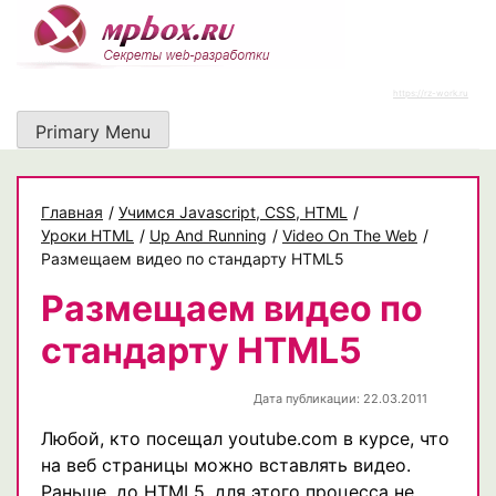
Skip
to
content
https://rz-work.ru
Primary Menu
Главная
/
Учимся Javascript, CSS, HTML
/
Уроки HTML
/
Up And Running
/
Video On The Web
/
Размещаем видео по стандарту HTML5
Размещаем видео по
стандарту HTML5
Дата публикации: 22.03.2011
Любой, кто посещал youtube.com в курсе, что
на веб страницы можно вставлять видео.
Раньше, до HTML5, для этого процесса не