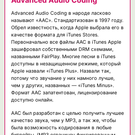
Advanced Audio Coding
Advanced Audio Coding в народе ласково
называют «AAC». Стандартизован в 1997 году.
Обрел известность, когда Apple выбрала его в
качестве формата для iTunes Stores.
Первоначально все файлы AAC в iTunes Apple
зашифровал собственными DRM схемами,
названными FairPlay. Многие песни в iTunes
доступны в незащищенном режиме, который
Apple назвали «iTunes Plus». Назвали так,
потому что звучание у них намного лучше,
чем у других, названных — «iTunes Minus».
Формат AAC запатентован, лицензирование
доступно онлайн.
AAC был разработан с целью получить лучшее
качество звука, чем у MP3, а так же, чтобы
была возможность кодирования в любые
битрейты. (MP3 ограничен фиксированным