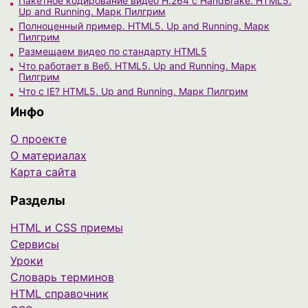
Пакетное кодирование видео H.264 с HandBrake. HTML5.
Up and Running. Марк Пилгрим
Полноценный пример. HTML5. Up and Running. Марк
Пилгрим
Размещаем видео по стандарту HTML5
Что работает в Веб. HTML5. Up and Running. Марк
Пилгрим
Что с IE? HTML5. Up and Running. Марк Пилгрим
Инфо
О проекте
О материалах
Карта сайта
Разделы
HTML и CSS приемы
Сервисы
Уроки
Cловарь терминов
HTML справочник