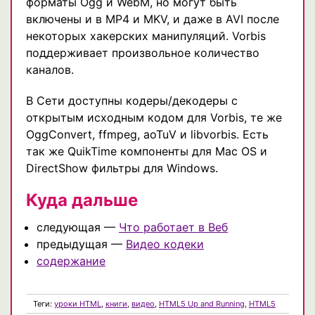
форматы Ogg и WebM, но могут быть
включены и в MP4 и MKV, и даже в AVI после
некоторых хакерских манипуляций. Vorbis
поддерживает произвольное количество
каналов.
В Сети доступны кодеры/декодеры с
открытым исходным кодом для Vorbis, те же
OggConvert, ffmpeg, aoTuV и libvorbis. Есть
так же QuikTime компоненты для Mac OS и
DirectShow фильтры для Windows.
Куда дальше
следующая —
Что работает в Веб
предыдущая —
Видео кодеки
содержание
Теги:
уроки HTML
,
книги
,
видео
,
HTML5 Up and Running
,
HTML5