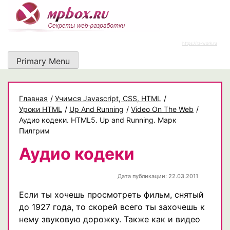
Skip
to
content
https://rz-work.ru
Primary Menu
Главная
/
Учимся Javascript, CSS, HTML
/
Уроки HTML
/
Up And Running
/
Video On The Web
/
Аудио кодеки. HTML5. Up and Running. Марк
Пилгрим
Аудио кодеки
Дата публикации: 22.03.2011
Если ты хочешь просмотреть фильм, снятый
до 1927 года, то скорей всего ты захочешь к
нему звуковую дорожку. Также как и видео