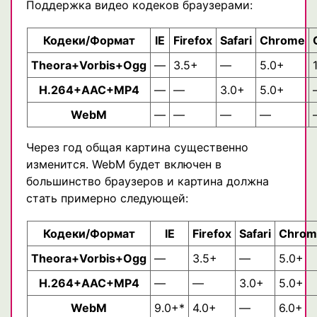
Поддержка видео кодеков браузерами:
Кодеки/Формат
IE
Firefox
Safari
Chrome
Theora+Vorbis+Ogg
—
3.5+
—
5.0+
H.264+AAC+MP4
—
—
3.0+
5.0+
WebM
—
—
—
—
Через год общая картина существенно
изменится. WebM будет включен в
большинство браузеров и картина должна
стать примерно следующей:
Кодеки/Формат
IE
Firefox
Safari
Chrom
Theora+Vorbis+Ogg
—
3.5+
—
5.0+
H.264+AAC+MP4
—
—
3.0+
5.0+
WebM
9.0+*
4.0+
—
6.0+