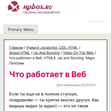
Skip
to
content
https://rz-work.ru
Primary Menu
Главная
/
Учимся Javascript, CSS, HTML
/
Уроки HTML
/
Up And Running
/
Video On The Web
/
Что работает в Веб. HTML5. Up and Running. Марк
Пилгрим
Что работает в Веб
Дата публикации: 22.03.2011
Если ты еще не в полном ступоре,
поздравляю — ты крепче многих других. Как
видишь видео (и аудио) — это не такая