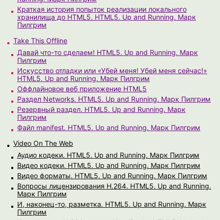
Краткая история попыток реализации локального
хранилища до HTML5. HTML5. Up and Running. Марк
Пилгрим
Take This Offline
Давай что-то сделаем! HTML5. Up and Running. Марк
Пилгрим
Искусство отладки или «Убей меня! Убей меня сейчас!»
HTML5. Up and Running. Марк Пилгрим
Оффлайновое веб приложение HTML5
Раздел Networks. HTML5. Up and Running. Марк Пилгрим
Резервный раздел. HTML5. Up and Running. Марк
Пилгрим
Файл manifest. HTML5. Up and Running. Марк Пилгрим
Video On The Web
Аудио кодеки. HTML5. Up and Running. Марк Пилгрим
Видео кодеки. HTML5. Up and Running. Марк Пилгрим
Видео форматы. HTML5. Up and Running. Марк Пилгрим
Вопросы лицензирования H.264. HTML5. Up and Running.
Марк Пилгрим
И, наконец-то, разметка. HTML5. Up and Running. Марк
Пилгрим