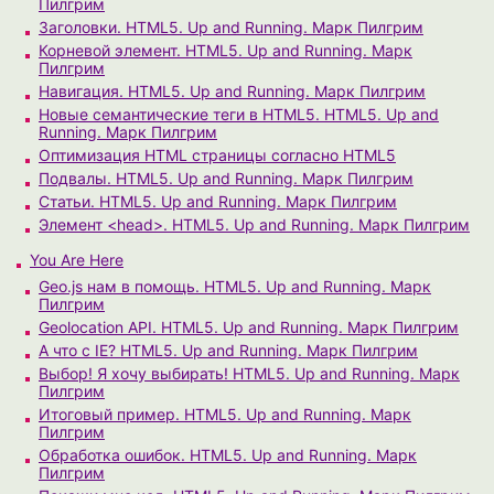
Пилгрим
Заголовки. HTML5. Up and Running. Марк Пилгрим
Корневой элемент. HTML5. Up and Running. Марк
Пилгрим
Навигация. HTML5. Up and Running. Марк Пилгрим
Новые семантические теги в HTML5. HTML5. Up and
Running. Марк Пилгрим
Оптимизация HTML страницы согласно HTML5
Подвалы. HTML5. Up and Running. Марк Пилгрим
Статьи. HTML5. Up and Running. Марк Пилгрим
Элемент <head>. HTML5. Up and Running. Марк Пилгрим
You Are Here
Geo.js нам в помощь. HTML5. Up and Running. Марк
Пилгрим
Geolocation API. HTML5. Up and Running. Марк Пилгрим
А что с IE? HTML5. Up and Running. Марк Пилгрим
Выбор! Я хочу выбирать! HTML5. Up and Running. Марк
Пилгрим
Итоговый пример. HTML5. Up and Running. Марк
Пилгрим
Обработка ошибок. HTML5. Up and Running. Марк
Пилгрим