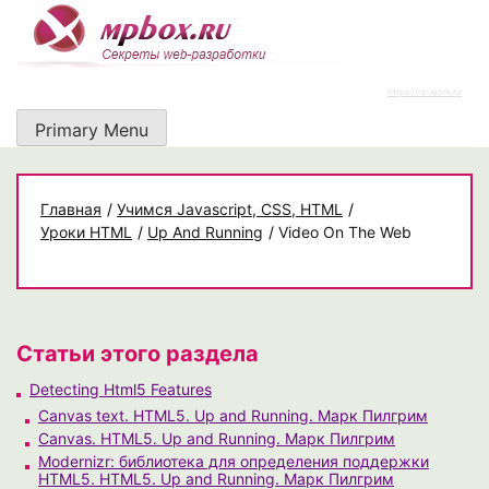
Skip
to
content
https://rz-work.ru
Primary Menu
Главная
/
Учимся Javascript, CSS, HTML
/
Уроки HTML
/
Up And Running
/
Video On The Web
Статьи этого раздела
Detecting Html5 Features
Canvas text. HTML5. Up and Running. Марк Пилгрим
Canvas. HTML5. Up and Running. Марк Пилгрим
Modernizr: библиотека для определения поддержки
HTML5. HTML5. Up and Running. Марк Пилгрим