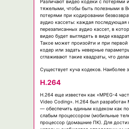
Различают видео кодеки с потерями и
тяжелыми, чтобы быть полезными в Ве
потерями при кодировании безвозвра
аудио кассеты: каждая последующая к
перезаписанных аудио кассет, в кото
видео будет выглядеть в виде квадра
Такое может произойти и при первой 
кодер или задать неверные параметры
сглаживают такие квадраты, что дела
Существует куча кодеков. Наиболее зн
H.264
H.264 еще известен как «MPEG-4 час
Video Coding». H.264 был разработан 
— обеспечить единым кодеком как по
слабым процессором (мобильные тел
процессор (домашние ПК). Для дости