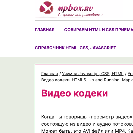
Skip
to
content
ГЛАВНАЯ
СОБИРАЕМ HTML И CSS ПРИЕМ
CПРАВОЧНИК HTML, CSS, JAVASCRIPT
Главная
/
Учимся Javascript, CSS, HTML
/
Ур
Видео кодеки. HTML5. Up and Running. Мар
Видео кодеки
Когда ты говоришь «просмотр видео»,
состоящую из видео и аудио потоков. 
Может быть, это AVI файл или MP4. К