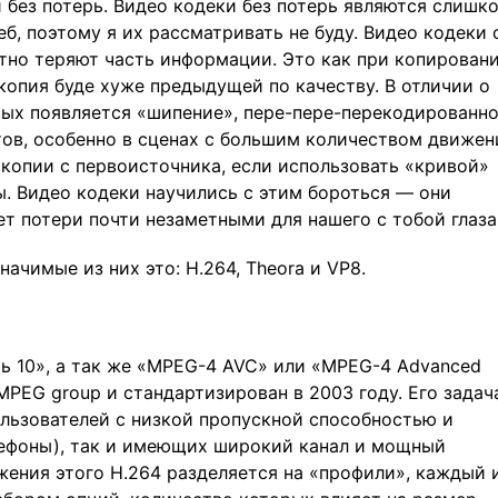
 без потерь. Видео кодеки без потерь являются слишк
б, поэтому я их рассматривать не буду. Видео кодеки 
тно теряют часть информации. Это как при копирован
опия буде хуже предыдущей по качеству. В отличии о
рых появляется «шипение», пере-пере-перекодированн
тов, особенно в сценах с большим количеством движен
копии с первоисточника, если использовать «кривой»
. Видео кодеки научились с этим бороться — они
ет потери почти незаметными для нашего с тобой глаза
ачимые из них это: H.264, Theora и VP8.
ть 10», а так же «MPEG-4 AVC» или «MPEG-4 Advanced
MPEG group и стандартизирован в 2003 году. Его задач
льзователей с низкой пропускной способностью и
ефоны), так и имеющих широкий канал и мощный
жения этого H.264 разделяется на «профили», каждый 