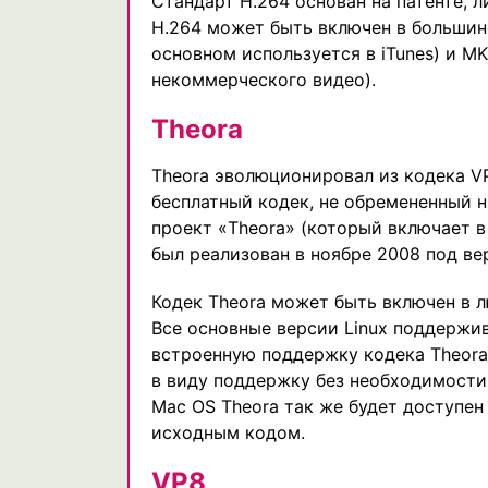
Стандарт H.264 основан на патенте,
H.264 может быть включен в большин
основном используется в iTunes) и M
некоммерческого видео).
Theora
Theora эволюционировал из кодека VP3
бесплатный кодек, не обремененный н
проект «Theora» (который включает 
был реализован в ноябре 2008 под верс
Кодек Theora может быть включен в л
Все основные версии Linux поддержив
встроенную поддержку кодека Theora
в виду поддержку без необходимости
Mac OS Theora так же будет доступен
исходным кодом.
VP8