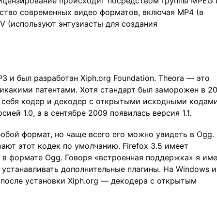
 лицензирование происходит посредством группы MPEG 
ство современных видео форматов, включая MP4 (в
KV (используют энтузиасты для создания
 и был разработан Xiph.org Foundation. Theora — это
икакими патентами. Хотя стандарт был заморожен в 20
в себя кодер и декодер с открытыми исходными кодам
ией 1.0, а в сентябре 2009 появилась версия 1.1.
юбой формат, но чаще всего его можно увидеть в Ogg.
ают этот кодек по умолчанию. Firefox 3.5 имеет
 в формате Ogg. Говоря «встроенная поддержка» я им
 устанавливать дополнительные плагины. На Windows и
 после установки Xiph.org — декодера с открытым