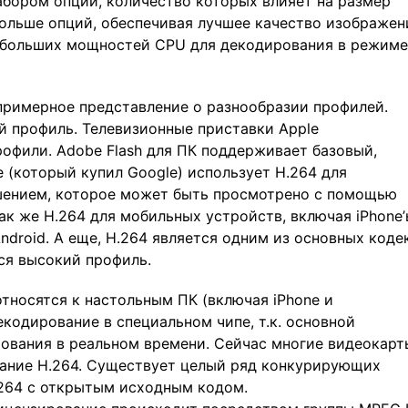
бором опций, количество которых влияет на размер
ольше опций, обеспечивая лучшее качество изображен
 больших мощностей CPU для декодирования в режиме
примерное представление о разнообразии профилей.
й профиль. Телевизионные приставки Apple
офили. Adobe Flash для ПК поддерживает базовый,
 (который купил Google) использует H.264 для
шением, которое может быть просмотрено с помощью
ак же H.264 для мобильных устройств, включая iPhone’
droid. А еще, H.264 является одним из основных коде
тся высокий профиль.
тносятся к настольным ПК (включая iPhone и
екодирование в специальном чипе, т.к. основной
ования в реальном времени. Сейчас многие видеокарт
ание H.264. Существует целый ряд конкурирующих
x264 с открытым исходным кодом.