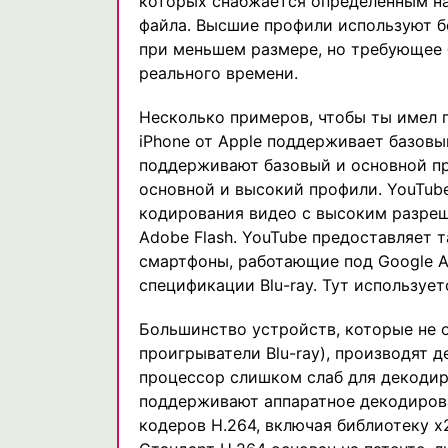
которых снабжается определенным на
файла. Высшие профили используют б
при меньшем размере, но требующее
реального времени.
Несколько примеров, чтобы ты имел 
iPhone от Apple поддерживает базовы
поддерживают базовый и основной пр
основной и высокий профили. YouTube
кодирования видео с высоким разре
Adobe Flash. YouTube предоставляет т
смартфоны, работающие под Google An
спецификации Blu-ray. Тут используе
Большинство устройств, которые не о
проигрыватели Blu-ray), производят д
процессор слишком слаб для декодир
поддерживают аппаратное декодиров
кодеров H.264, включая библиотеку 