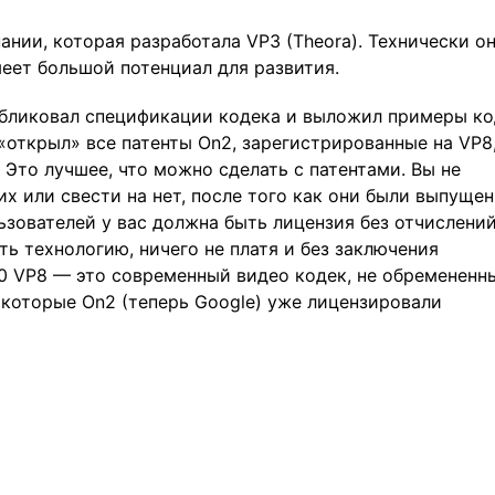
нии, которая разработала VP3 (Theora). Технически о
меет большой потенциал для развития.
публиковал спецификации кодека и выложил примеры к
 «открыл» все патенты On2, зарегистрированные на VP8
 Это лучшее, что можно сделать с патентами. Вы не
х или свести на нет, после того как они были выпущен
зователей у вас должна быть лицензия без отчислений
ь технологию, ничего не платя и без заключения
10 VP8 — это современный видео кодек, не обремененн
 которые On2 (теперь Google) уже лицензировали