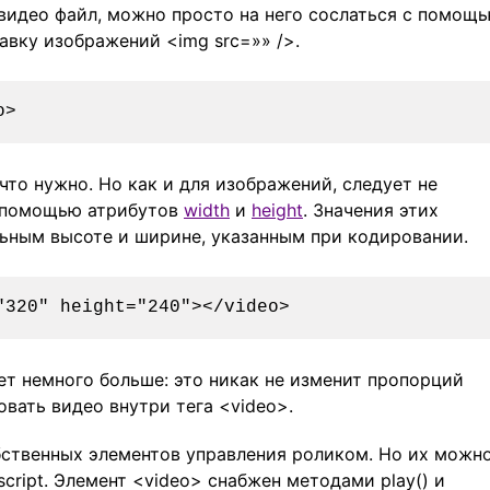
н видео файл, можно просто на него сослаться с помощ
тавку изображений <img src=»» />.
 что нужно. Но как и для изображений, следует не
с помощью атрибутов
width
и
height
. Значения этих
ьным высоте и ширине, указанным при кодировании.
дет немного больше: это никак не изменит пропорций
овать видео внутри тега <video>.
бственных элементов управления роликом. Но их можн
cript. Элемент <video> снабжен методами play() и