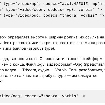
eo> определяет высоту и ширину ролика, но ссылка на
<video> расположились три <source> с сылками на раз
 типа файлов (атрибут type).
 да, так оно и есть. Он состоит из трех частей: форма
ачнем с конца. Файл .ogv: видеоформат –Ogg (представл
ео кодек — Ttheora, аудио — Vorbis. Если разобраться, 
е только на кавычки атрибута type — используется
к: