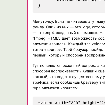
	elmVideo.autoplay = false;

Минуточку. Если ты читаешь эту глав
файла. Один из них — это .ogv, котор
— это .mp4, созданный с помощью Ha
ffmpeg. HTML5 дает возможность сосл
элемент <source>. Каждый тег <video
тегов <source>. Твой браузер пройде
первый, который способен воспроизв
Тут появляется резонный вопрос: а к
способен воспроизвести? Худший сце
каждый, что ведет к существенному 
трафика, если сообщишь браузеру ти
type элемента <source>:
<video width="320" height="24