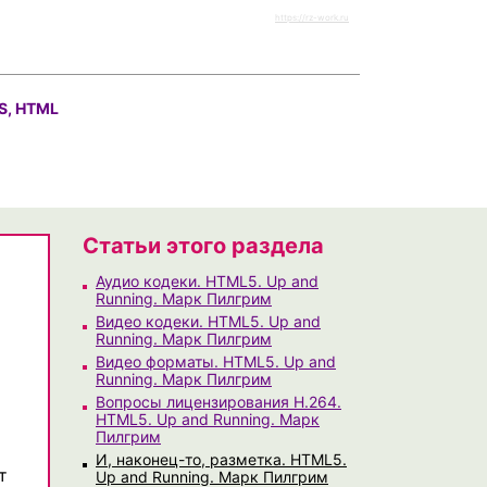
https://rz-work.ru
S, HTML
Статьи этого раздела
Аудио кодеки. HTML5. Up and
Running. Марк Пилгрим
Видео кодеки. HTML5. Up and
Running. Марк Пилгрим
Видео форматы. HTML5. Up and
Running. Марк Пилгрим
Вопросы лицензирования H.264.
HTML5. Up and Running. Марк
Пилгрим
И, наконец-то, разметка. HTML5.
т
Up and Running. Марк Пилгрим