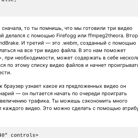
у сначала, то ты помнишь, что мы готовили три видео
ый делался с помощью Firefogg или ffmpeg2theora. Вто
ndBrake. И третий — это .webm, созданный с помощью
аться на все три видео файла. В это нам поможет
>, при необходимости, может содержать в себе нескол
тся по этому списку видео файлов и начнет проигрыват
ести.
ак браузер узнает какое из предложенных видео он
нарий — он пытается начать по очереди проиграть
увеличению трафика. Ты можешь сэкономить много
п каждого видео. Это можно сделать с помощью атриб
0" controls>
