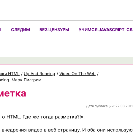
Ы
СЛЕДИМ
БЕЗ ЦЕНЗУРЫ
УЧИМСЯ JAVASCRIPT, CS
оки HTML
/
Up And Running
/
Video On The Web
/
nning. Марк Пилгрим
зметка
Дата публикации: 22.03.2011
 о HTML. Где же тогда разметка?!».
внедрения видео в веб страницу. И оба они использую