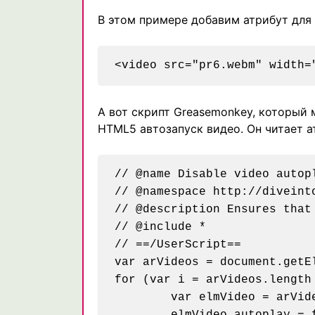
В этом примере добавим атрибут для 
А вот скрипт Greasemonkey, который 
HTML5 автозапуск видео. Он читает ат
// @name Disable video autopl
// @namespace http://diveint
// @description Ensures that
// @include *

// ==/UserScript==

var arVideos = document.getEl
for (var i = arVideos.length 
	var elmVideo = arVideos[i];
