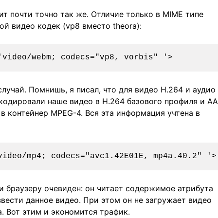
ит почти точно так же. Отличие только в MIME типе
ой видео кодек (vp8 вместо theora):
учай. Помнишь, я писал, что для видео H.264 и аудио
кодировали наше видео в H.264 базового профиля и A
 в контейнер MPEG-4. Вся эта информация учтена в
 браузеру очевиден: он читает содержимое атрибута
звести данное видео. При этом он не загружает видео
а. Вот этим и экономится трафик.