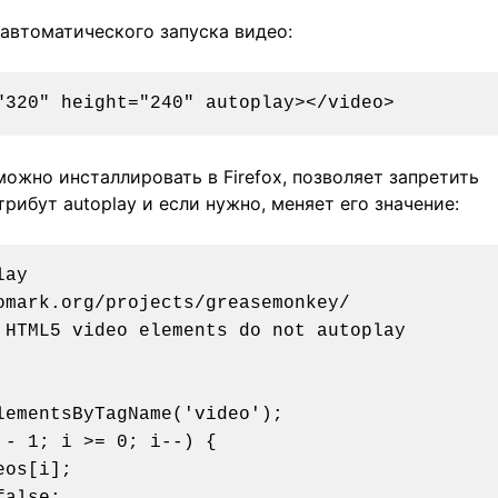
автоматического запуска видео:
можно инсталлировать в Firefox, позволяет запретить
рибут autoplay и если нужно, меняет его значение:
ay

omark.org/projects/greasemonkey/

 HTML5 video elements do not autoplay

ementsByTagName('video');

- 1; i >= 0; i--) {
