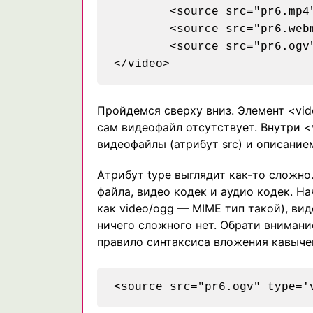
	<source src="pr6.mp4" type='video/mp4; codecs="avc1.42E01E, mp4a.40.2" '>

	<source src="pr6.webm" type='video/webm; codecs="vp8, vorbis" '>

	<source src="pr6.ogv" type='video/ogg; codecs="theora, vorbis" '>

Пройдемся сверху вниз. Элемент <vid
сам видеофайл отсутствует. Внутри 
видеофайлы (атрибут src) и описанием
Атрибут type выглядит как-то сложно…
файла, видео кодек и аудио кодек. Н
как video/ogg — MIME тип такой), вид
ничего сложного нет. Обрати внимани
правило синтаксиса вложения кавыче