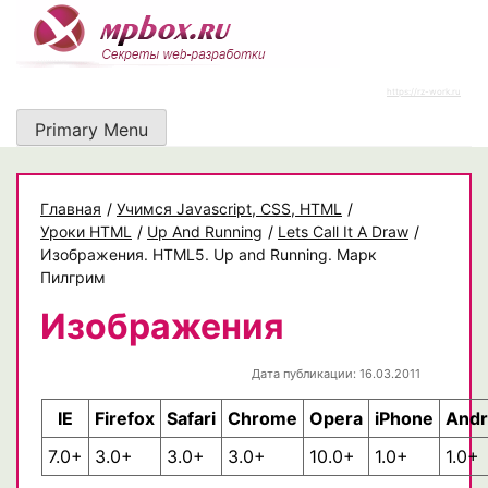
Skip
to
content
https://rz-work.ru
Primary Menu
Главная
/
Учимся Javascript, CSS, HTML
/
Уроки HTML
/
Up And Running
/
Lets Call It A Draw
/
Изображения. HTML5. Up and Running. Марк
Пилгрим
Изображения
Дата публикации: 16.03.2011
IE
Firefox
Safari
Chrome
Opera
iPhone
Andr
7.0+
3.0+
3.0+
3.0+
10.0+
1.0+
1.0+