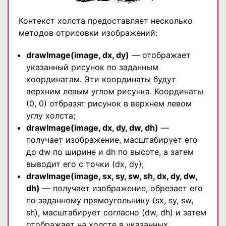
Контекст холста предоставляет несколько
методов отрисовки изображений:
drawImage(image, dx, dy)
— отображает
указанный рисунок по заданным
координатам. Эти координаты будут
верхним левым углом рисунка. Координаты
(0, 0) отбразят рисунок в верхнем левом
углу холста;
drawImage(image, dx, dy, dw, dh)
—
получает изображение, масштабирует его
до dw по ширине и dh по высоте, а затем
выводит его с точки (dx, dy);
drawImage(image, sx, sy, sw, sh, dx, dy, dw,
dh)
— получает изображение, обрезает его
по заданному прямоугольнику (sx, sy, sw,
sh), масштабирует согласно (dw, dh) и затем
отображает на холсте в указанных