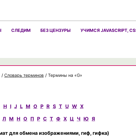
Ы
СЛЕДИМ
БЕЗ ЦЕНЗУРЫ
УЧИМСЯ JAVASCRIPT, CS
/
Cловарь терминов
/
Термины на «G»
G
H
I
J
L
M
O
P
R
S
T
U
W
X
Л
М
Н
О
П
Р
С
Т
Ф
Х
Ц
Ч
Ю
Я
рмат для обмена изображениями, гиф, гифка)