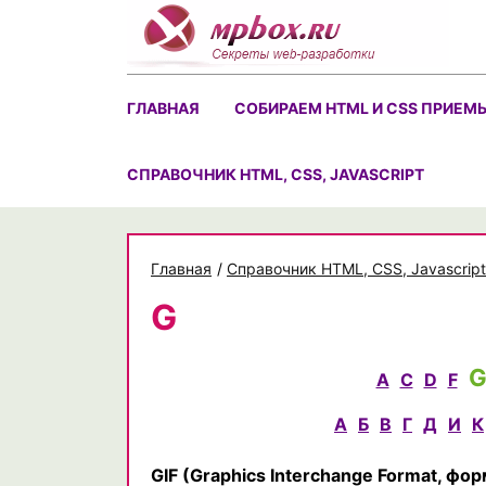
Skip
to
content
ГЛАВНАЯ
СОБИРАЕМ HTML И CSS ПРИЕМ
CПРАВОЧНИК HTML, CSS, JAVASCRIPT
Главная
/
Cправочник HTML, CSS, Javascript
G
A
C
D
F
А
Б
В
Г
Д
И
К
GIF
(Graphics Interchange Format, фо