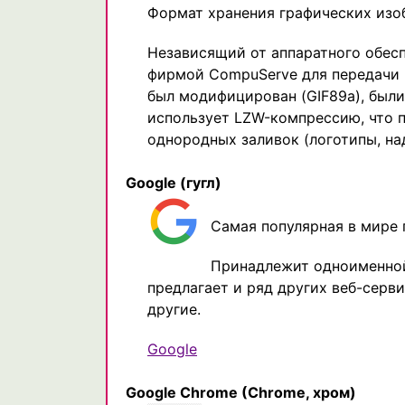
Формат хранения графических изо
Независящий от аппаратного обеспе
фирмой CompuServe для передачи 
был модифицирован (GIF89a), были
использует LZW-компрессию, что 
однородных заливок (логотипы, на
Google
(гугл)
Самая популярная в мире 
Принадлежит одноименной
предлагает и ряд других веб-сервис
другие.
Google
Google Chrome
(Chrome, хром)