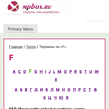
Skip
to
content
https://rz-work.ru
Primary Menu
Главная
/
Terms
/
Термины на «F»
F
F
A
C
D
G
H
I
J
L
M
O
P
R
S
T
U
W
X
А
Б
В
Г
Д
И
К
Л
М
Н
О
П
Р
С
Т
Ф
Х
Ц
Ч
Ю
Я
FAQ
(frequently asked questions, часто