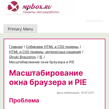
Skip
to
content
https://rz-work.ru
Primary Menu
Главная
/
Собираем HTML и CSS приемы
/
HTML и CSS приемы, интересные решения
/
Glyuki Brauzerov
/
IE
/
Масштабирование окна браузера и PIE
Масштабирование
окна браузера и PIE
Дата публикации: 19.07.2011
Проблема