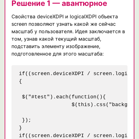
Решение 1 — авантюрное
Свойства deviceXDPI и logicalXDPI объекта
screen позволяют узнать какой же сейчас
масштаб у пользователя. Идея заключается в
том, узнав какой текущий масштаб,
подставить элементу изображение,
подготовленное для этого масштаба:
if((screen.deviceXDPI / screen.logicalX
{

 $("#test").each(function(){  

		 $(this).css("backgroundImage","url(images/header-menu-back-2-125.png)");

 });

}

if((screen.deviceXDPI / screen.logicalX