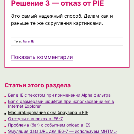
Решение 3 — отказ от PIE
Это самый надежный способ. Делам как и
раньше те же скругления картинками.
Теги:
баги IE
Показать комментарии
Статьи этого раздела
Баг в IE с текстом при применении Alpha фильтра
Баг с размерами шрифтов при использовании em в
Internet Explorer
Масштабирование окна браузера и PIE
Отступы в кнопках в IE6-7
Проблема (баг) с событием onload в IE9
Эмуляция data:URL для IE6-7 — используем MHTML-