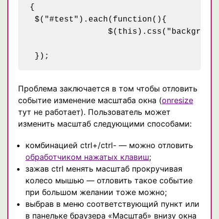
{

 $("#test").each(function(){  

	 	$(this).css("backgroundImage","url(images/header-menu-back-2-150.png)");

Проблема заключается в том чтобы отловить
событие изменение масштаба окна (
onresize
тут не работает). Пользователь может
изменить масштаб следующими способами:
комбинацией ctrl+/ctrl- — можно отловить
обработчиком нажатых клавиш
;
зажав ctrl менять масштаб прокручивая
колесо мышью — отловить такое событие
при большом желании тоже можно;
выбрав в меню соответствующий пункт или
в панельке браузера «Масштаб» внизу окна