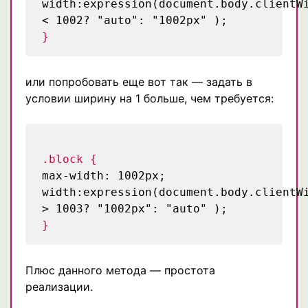
width:expression(document.body.clientW
< 1002? "auto": "1002px" );
}
или попробовать еще вот так — задать в
условии ширину на 1 больше, чем требуется:
.block {
max-width: 1002px;
width:expression(document.body.clientW
> 1003? "1002px": "auto" );
}
Плюс данного метода — простота
реализации.