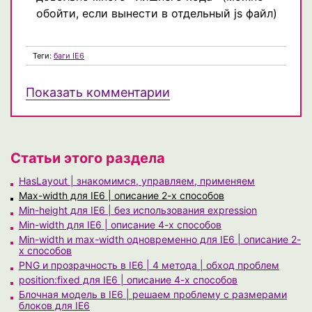
обойти, если вынести в отдельный js файл)
Теги:
баги IE6
Показать комментарии
Статьи этого раздела
HasLayout | знакомимся, управляем, применяем
Max-width для IE6 | описание 2-х способов
Min-height для IE6 | без использования expression
Min-width для IE6 | описание 4-х способов
Min-width и max-width одновременно для IE6 | описание 2-
х способов
PNG и прозрачность в IE6 | 4 метода | обход проблем
position:fixed для IE6 | описание 4-х способов
Блочная модель в IE6 | решаем проблему с размерами
блоков для IE6