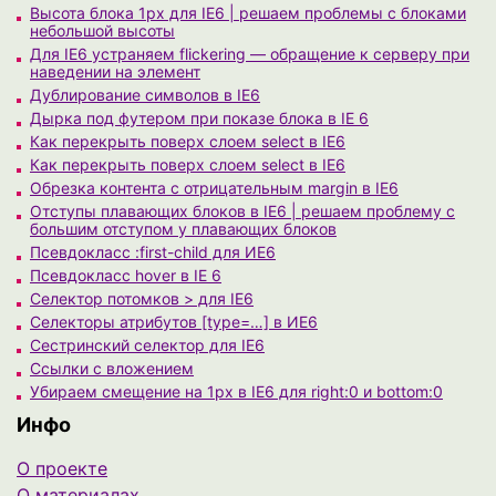
Высота блока 1px для IE6 | решаем проблемы с блоками
небольшой высоты
Для IE6 устраняем flickering — обращение к серверу при
наведении на элемент
Дублирование символов в IE6
Дырка под футером при показе блока в IE 6
Как перекрыть поверх слоем select в IE6
Как перекрыть поверх слоем select в IE6
Обрезка контента c отрицательным margin в IE6
Отступы плавающих блоков в IE6 | решаем проблему с
большим отступом у плавающих блоков
Псевдокласс :first-child для ИЕ6
Псевдокласс hover в IE 6
Селектор потомков > для IE6
Селекторы атрибутов [type=…] в ИЕ6
Сестринский селектор для IE6
Ссылки с вложением
Убираем смещение на 1px в IE6 для right:0 и bottom:0
Инфо
О проекте
О материалах