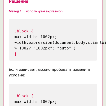
Решение
Метод 1 — используем expression
.block {
max-width: 1002px;
width:expression(document.body.clientW
> 1002? "1002px": "auto" );
}
Если зависает, можно пробовать изменить
условие:
.block {
max-width: 1002px;