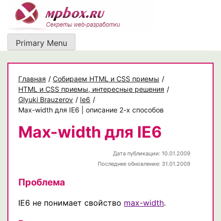
Skip
to
content
Primary Menu
Главная
/
Собираем HTML и CSS приемы
/
HTML и CSS приемы, интересные решения
/
Glyuki Brauzerov
/
Ie6
/
Max-width для IE6 | описание 2-х способов
Max-width для IE6
Дата публикации: 10.01.2009
Последнее обновление: 31.01.2009
Проблема
IE6 не понимает свойство
max-width
.