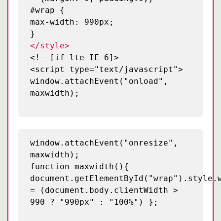
#wrap {
max-width: 990px;
}
</style>
<!--[if lte IE 6]>
<script type="text/javascript">
window.attachEvent("onload",
maxwidth);
window.attachEvent("onresize",
maxwidth);
function maxwidth(){
document.getElementById("wrap").style.
= (document.body.clientWidth >
990 ? "990px" : "100%") };