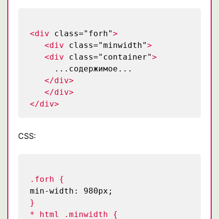
<div
class="forh"
>
<div
class="minwidth"
>
<div
class="container"
>
...содержимое...
</div>
</div>
</div>
CSS:
.forh {
min-width: 980px;
}
* html .minwidth {