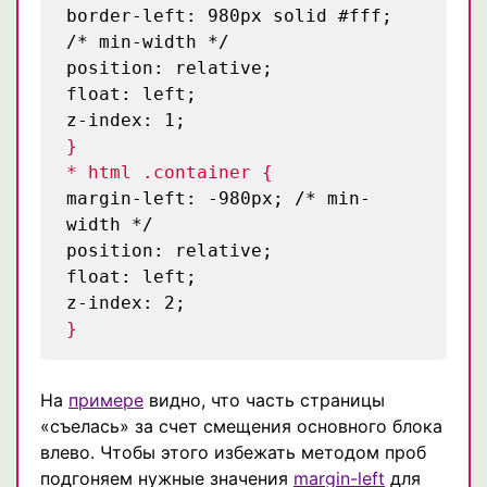
border-left: 980px solid #fff;
/* min-width */
position: relative;
float: left;
z-index: 1;
}
* html .container {
margin-left: -980px;
/* min-
width */
position: relative;
float: left;
z-index: 2;
}
На
примере
видно, что часть страницы
«съелась» за счет смещения основного блока
влево. Чтобы этого избежать методом проб
подгоняем нужные значения
margin-left
для