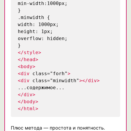
min-width:1000px;
}
.minwidth {
width: 1000px;
height: 1px;
overflow: hidden;
}
</style>
</head>
<body>
<div
class="forh"
>
<div
class="minwidth"
></div>
...содержимое...
</div>
</body>
</html>
Плюс метода — простота и понятность.