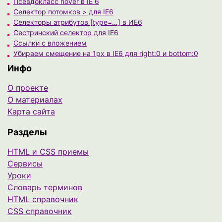
Псевдокласс hover в IE 6
Селектор потомков > для IE6
Селекторы атрибутов [type=…] в ИЕ6
Сестринский селектор для IE6
Ссылки с вложением
Убираем смещение на 1px в IE6 для right:0 и bottom:0
Инфо
О проекте
О материалах
Карта сайта
Разделы
HTML и CSS приемы
Сервисы
Уроки
Cловарь терминов
HTML справочник
CSS справочник