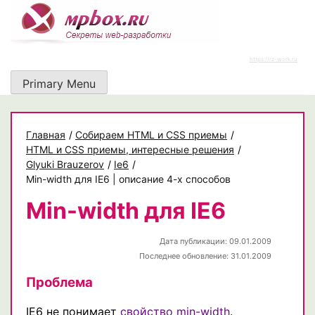
Skip
to
content
https://rz-work.ru
Primary Menu
Главная
/
Собираем HTML и CSS приемы
/
HTML и CSS приемы, интересные решения
/
Glyuki Brauzerov
/
Ie6
/
Min-width для IE6 | описание 4-х способов
Min-width для IE6
Дата публикации: 09.01.2009
Последнее обновление: 31.01.2009
Проблема
IE6 не понимает
свойство min-width
.