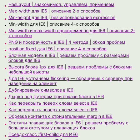
HasLayout | знакомимся, управляем, применяем
Max-width для IE6 | описание 2-х способов
Min-height для IE6 | без использования expression
Min-width для IE6 | описание 4-х способов
Min-width и max-width одновременно для IE6 | описание 2-
х способов
PNG и прозрачность в IE6 | 4 метода | обход проблем
position:fixed для IE6 | описание 4-х способов
Блочная модель в IE6 | решаем проблему с размерами
блоков для IE6
Высота блока 1px для IE6 | решаем проблемы с блоками
небольшой высоты
Для IE6 устраняем flickering — обращение к серверу при
наведении на элемент
Дублирование символов в IE6
Дырка под футером при показе блока в IE 6
Как перекрыть поверх слоем select в IE6
Как перекрыть поверх слоем select в IE6
Обрезка контента c отрицательным margin в IE6
Отступы плавающих блоков в IE6 | решаем проблему с
большим отступом у плавающих блоков
Псевдокласс :first-child для ИЕ6