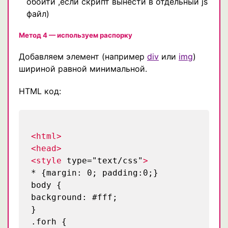
обойти ,если скрипт вынести в отдельный js
файл)
Метод 4 — используем распорку
Добавляем элемент (например
div
или
img
)
шириной равной минимальной.
HTML код:
<html>
<head>
<style
type="text/css"
>
* {margin: 0; padding:0;}
body {
background: #fff;
}
.forh {