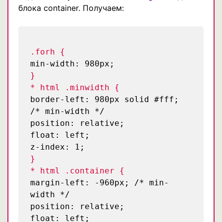
блока container. Получаем:
.forh {
min-width: 980px;
}
* html .minwidth {
border-left: 980px solid #fff;
/* min-width */
position: relative;
float: left;
z-index: 1;
}
* html .container {
margin-left: -960px;
/* min-
width */
position: relative;
float: left;