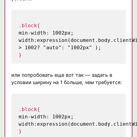
.block{
min-width: 1002px;
width:expression(document.body.clientW
> 1002? "auto": "1002px" );
}
или попробовать еще вот так — задать в
условии ширину на 1 больше, чем требуется:
.block{
min-width: 1002px;
width:expression(document.body.clientW
}