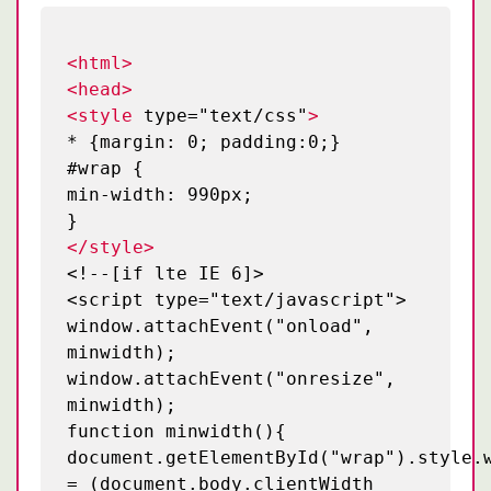
<html>
<head>
<style
type="text/css"
>
* {margin: 0; padding:0;}
#wrap {
min-width: 990px;
}
</style>
<!--[if lte IE 6]>
<script type="text/javascript">
window.attachEvent("onload",
minwidth);
window.attachEvent("onresize",
minwidth);
function minwidth(){
document.getElementById("wrap").style.
= (document.body.clientWidth