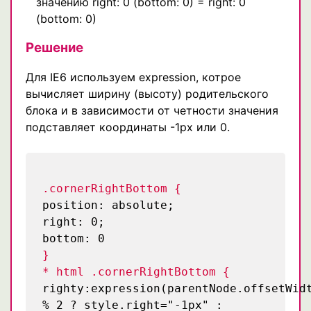
значению right: 0 (bottom: 0) = right: 0
(bottom: 0)
Решение
Для IE6 используем expression, котрое
вычисляет ширину (высоту) родительского
блока и в зависимости от четности значения
подставляет координаты -1px или 0.
.cornerRightBottom {
position: absolute;
right: 0;
bottom: 0
}
* html .cornerRightBottom {
righty:expression(parentNode.offsetWid
% 2 ? style.right="-1px" :