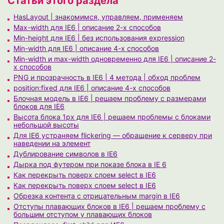
Статьи этого раздела
HasLayout | знакомимся, управляем, применяем
Max-width для IE6 | описание 2-х способов
Min-height для IE6 | без использования expression
Min-width для IE6 | описание 4-х способов
Min-width и max-width одновременно для IE6 | описание 2-
х способов
PNG и прозрачность в IE6 | 4 метода | обход проблем
position:fixed для IE6 | описание 4-х способов
Блочная модель в IE6 | решаем проблему с размерами
блоков для IE6
Высота блока 1px для IE6 | решаем проблемы с блоками
небольшой высоты
Для IE6 устраняем flickering — обращение к серверу при
наведении на элемент
Дублирование символов в IE6
Дырка под футером при показе блока в IE 6
Как перекрыть поверх слоем select в IE6
Как перекрыть поверх слоем select в IE6
Обрезка контента c отрицательным margin в IE6
Отступы плавающих блоков в IE6 | решаем проблему с
большим отступом у плавающих блоков