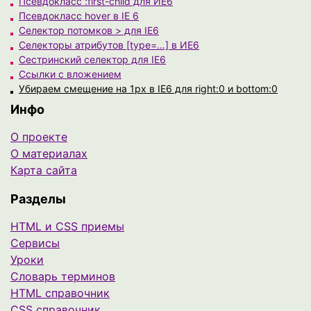
Псевдокласс :first-child для ИЕ6
Псевдокласс hover в IE 6
Селектор потомков > для IE6
Селекторы атрибутов [type=…] в ИЕ6
Сестринский селектор для IE6
Ссылки с вложением
Убираем смещение на 1px в IE6 для right:0 и bottom:0
Инфо
О проекте
О материалах
Карта сайта
Разделы
HTML и CSS приемы
Сервисы
Уроки
Cловарь терминов
HTML справочник
CSS справочник