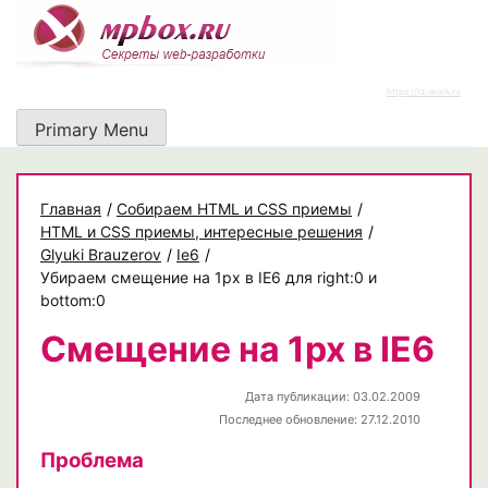
Skip
to
content
https://rz-work.ru
Primary Menu
Главная
/
Собираем HTML и CSS приемы
/
HTML и CSS приемы, интересные решения
/
Glyuki Brauzerov
/
Ie6
/
Убираем смещение на 1px в IE6 для right:0 и
bottom:0
Смещение на 1px в IE6
Дата публикации: 03.02.2009
Последнее обновление: 27.12.2010
Проблема