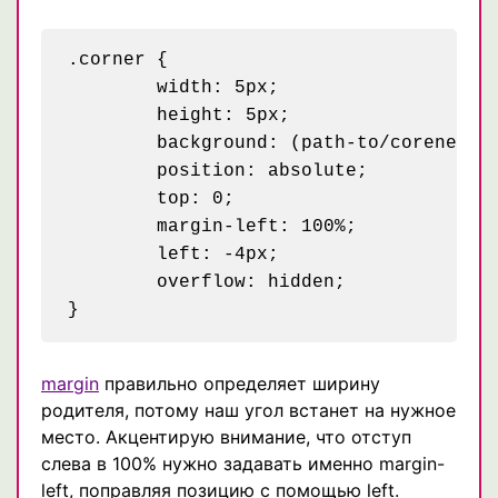
.corner {

	width: 5px;

	height: 5px;

	background: (path-to/corener.png);

	position: absolute;

	top: 0;

	margin-left: 100%;

	left: -4px;

	overflow: hidden;

margin
правильно определяет ширину
родителя, потому наш угол встанет на нужное
место. Акцентирую внимание, что отступ
слева в 100% нужно задавать именно margin-
left, поправляя позицию с помощью left.