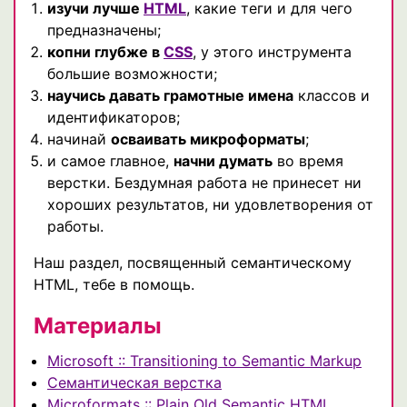
изучи лучше
HTML
, какие теги и для чего
предназначены;
копни глубже в
CSS
, у этого инструмента
большие возможности;
научись давать грамотные имена
классов и
идентификаторов;
начинай
осваивать микроформаты
;
и самое главное,
начни думать
во время
верстки. Бездумная работа не принесет ни
хороших результатов, ни удовлетворения от
работы.
Наш раздел, посвященный семантическому
HTML, тебе в помощь.
Материалы
Microsoft :: Transitioning to Semantic Markup
Семантическая верстка
Miсroformats :: Plain Old Semantic HTML