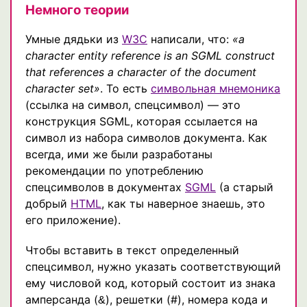
Немного теории
Умные дядьки из
W3C
написали, что:
«a
character entity reference is an SGML construct
that references a character of the document
character set»
. То есть
символьная мнемоника
(ссылка на символ, спецсимвол) — это
конструкция SGML, которая ссылается на
символ из набора символов документа. Как
всегда, ими же были разработаны
рекомендации по употреблению
спецсимволов в документах
SGML
(а старый
добрый
HTML
, как ты наверное знаешь, это
его приложение).
Чтобы вставить в текст определенный
спецсимвол, нужно указать соответствующий
ему числовой код, который состоит из знака
амперсанда (
), решетки (#), номера кода и
&