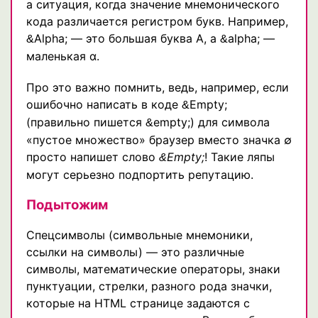
а ситуация, когда значение мнемонического
кода различается регистром букв. Например,
Alpha; — это большая буква Α, a
alpha; —
&
&
маленькая α.
Про это важно помнить, ведь, например, если
ошибочно написать в коде
Empty;
&
(правильно пишется
empty;) для символа
&
«пустое множество» браузер вместо значка ∅
просто напишет слово
Empty;
! Такие ляпы
&
могут серьезно подпортить репутацию.
Подытожим
Спецсимволы (символьные мнемоники,
ссылки на символы) — это различные
символы, математические операторы, знаки
пунктуации, стрелки, разного рода значки,
которые на HTML странице задаются с