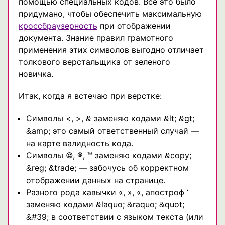
помощью специальных кодов. Все это было
придумано, чтобы обеспечить максимальную
кроссбраузерность
при отображении
документа. Знание правил грамотного
применения этих символов выгодно отличает
толкового верстальщика от зеленого
новичка.
Итак, когда я встечаю при верстке:
Символы <, >,
заменяю кодами
lt;
gt;
&
&
&
amp; это самый ответственный случай —
&
на карте валидность кода.
Символы ©, ®, ™ заменяю кодами
copy;
&
reg;
trade; — забочусь об корректном
&
&
отображении данных на странице.
Разного рода кавычки «, », «, апостроф ‘
заменяю кодами
laquo;
raquo;
quot;
&
&
&
#39; в соответствии с языком текста (или
&