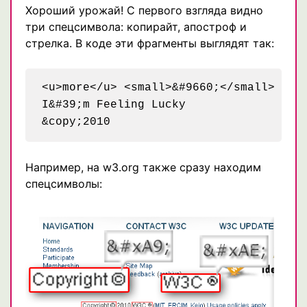
Хороший урожай! С первого взгляда видно
три спецсимвола: копирайт, апостроф и
стрелка. В коде эти фрагменты выглядят так:
<u>more</u> <small>&#9660;</small>

I&#39;m Feeling Lucky

Например, на w3.org также сразу находим
спецсимволы: