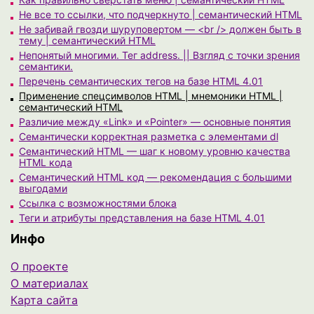
Не все то ссылки, что подчеркнуто | семантический HTML
Не забивай гвозди шуруповертом — <br /> должен быть в
тему | семантический HTML
Непонятый многими. Тег address. || Взгляд с точки зрения
семантики.
Перечень семантических тегов на базе HTML 4.01
Применение спецсимволов HTML | мнемоники HTML |
семантический HTML
Различие между «Link» и «Pointer» — основные понятия
Семантически корректная разметка с элементами dl
Семантический HTML — шаг к новому уровню качества
HTML кода
Семантический HTML код — рекомендация с большими
выгодами
Ссылка с возможностями блока
Теги и атрибуты представления на базе HTML 4.01
Инфо
О проекте
О материалах
Карта сайта