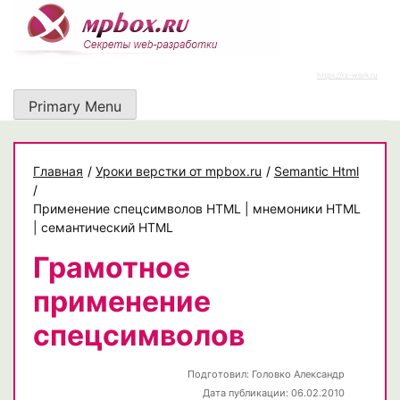
Skip
to
content
https://rz-work.ru
Primary Menu
Главная
/
Уроки верстки от mpbox.ru
/
Semantic Html
/
Применение спецсимволов HTML | мнемоники HTML
| семантический HTML
Грамотное
применение
спецсимволов
Подготовил:
Головко Александр
Дата публикации: 06.02.2010