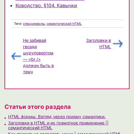
Ководство. §104. Кавычки
Теги:
спецсимволы
,
семантический HTML
Не забивай
Заголовки в
гвозди
HTML
шуруповертом
— <br />
должен быть в
тему
Статьи этого раздела
HTML формы. Взгляд через призму семантики.
Заголовки в HTML и их грамотное применение ||
семантический HTML
Как правильно сверстать меню | семантический HTML