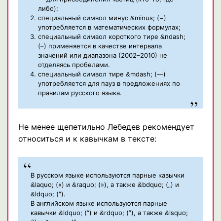
либо);
специальный символ минус
minus; (−)
&
употребляется в математических формулах;
специальный символ короткого тире
ndash;
&
(–) применяется в качестве интервала
значений или диапазона (2002–2010) не
отделяясь пробелами.
специальный символ тире
mdash; (—)
&
употребляется для пауз в предложениях по
правилам русского языка.
Не менее щепетильно Лебедев рекомендует
относиться и к кавычкам в тексте:
В русском языке используются парные кавычки
laquo; («) и
raquo; (»), а также
bdquo; („) и
&
&
&
ldquo; (“).
&
В английском языке используются парные
кавычки
ldquo; (“) и
rdquo; (”), а также
lsquo;
&
&
&