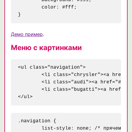
	color: #fff;

Демо пример
.
Меню с картинками
<ul class="navigation">

	<li class="chrysler"><a href="#">Chrysler</a></li>

	<li class="audi"><a href="#">Audi</a></li>

	<li class="bugatti"><a href="#">Bugatti</a></li>

.navigation {

	list-style: none; /* прячем маркеры */
