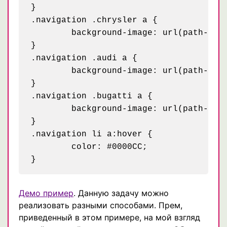
}

.navigation .chrysler a {

	background-image: url(path-to/menu-chrysler.jpg);

}

.navigation .audi a {

	background-image: url(path-to/menu-audi.jpg);

}

.navigation .bugatti a {

	background-image: url(path-to/menu-bugatti.jpg);

}

.navigation li a:hover {

	color: #0000CC;

Демо пример
. Данную задачу можно
реализовать разными способами. Прем,
приведенный в этом примере, на мой взгляд