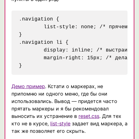
.navigation {

	list-style: none; /* прячем маркеры */

}

.navigation li {

	display: inline; /* выстраиваем элементы списка в один ряд */

	margin-right: 15px; /* делаем отступ чтобы пункты меню не сливались */

Демо пример
. Кстати о маркерах, не
припомню ни одного меню, где бы они
использовались. Вывод — придется часто
прятать маркеры и я бы рекомендовал
выносить их устранение в
reset.css
. Для тех
кто не в курсе,
list-style
задает вид маркера, а
так же позволяет его скрыть.