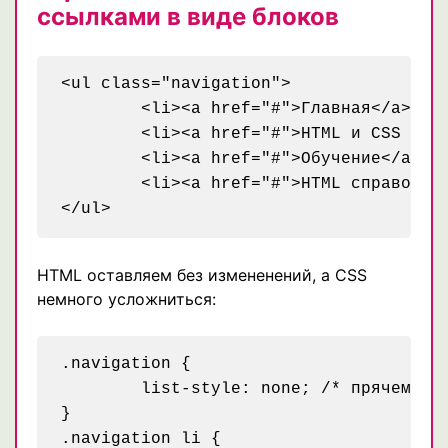
ссылками в виде блоков
<ul class="navigation">

	<li><a href="#">Главная</a></li>

	<li><a href="#">HTML и CSS приемы</a></li>

	<li><a href="#">Обучение</a></li>

	<li><a href="#">HTML справочник</a></li>

HTML оставляем без измененений, а CSS
немного усложниться:
.navigation {

	list-style: none; /* прячем маркеры */

}

.navigation li {
