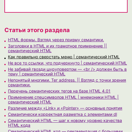
Статьи этого раздела
HTML формы. Взгляд через призму семантики.
Заголовки в HTML и их грамотное применение ||
семантический HTML
Как правильно сверстать меню | семантический HTML
Не все то ссылки, что подчеркнуто | семантический HTML
Не забивай гвозди шуруповертом — <br /> должен быть в
тему | семантический HTML
Непонятый многими. Тег address. || Взгляд с точки зрения
семантики.
Перечень семантических тегов на базе HTML 4.01
Применение спецсимволов HTML | мнемоники HTML |
семантический HTML
Различие между «Link» и «Pointer» — основные понятия
Семантически корректная разметка с элементами dl
Семантический HTML — шаг к новому уровню качества
HTML кода
Семантический HTML код — рекомендация с большими