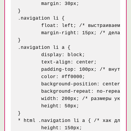
	margin: 30px;

}

.navigation li {

	float: left; /* выстраиваем элементы списка в один ряд */

	margin-right: 15px; /* делаем отступ чтобы пункты меню не сливались */

}

.navigation li a {

	display: block;

	text-align: center;

	padding-top: 100px; /* внутренний остту чтобы текст был вне фона */

	color: #ff0000;

	background-position: center top; /* выравниваем фон вверх и по центру */

	background-repeat: no-repeat;

	width: 200px; /* размеры указываем чтобы картинки полностью отобразились */

	height: 50px;

}

* html .navigation li a { /* хак для IE
	height: 150px;
