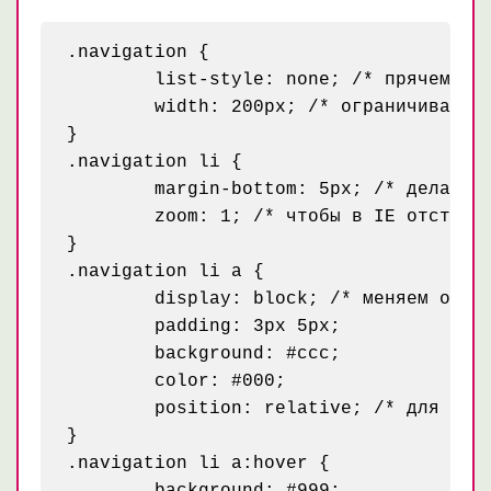
.navigation {

	list-style: none; /* прячем маркеры */

	width: 200px; /* ограничиваем ширину меню */

}

.navigation li {

	margin-bottom: 5px; /* делаем отступ чтобы пункты меню не сливались */

	zoom: 1; /* чтобы в IE отступ между пуктами был как у всех браузеров */

}

.navigation li a {

	display: block; /* меняем отображение на блок, чтобы иметь возможность задавать внутренние отступы */

	padding: 3px 5px;

	background: #ccc;

	color: #000;

	position: relative; /* для IE6, чтобы ссылка была кликабильной по всей своей площади */

}

.navigation li a:hover {

	background: #999;
