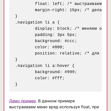
	float: left; /* выстраиваем элементы списка в один ряд */

	margin-right: 15px; /* делаем отступ чтобы пункты меню не сливались */

}

.navigation li a {

	display: block; /* меняем отображение на блок, чтобы иметь возможность задавать внутренние отступы */

	padding: 3px 5px;

	background: #ccc;

	color: #000;

	position: relative; /* для IE6, чтобы ссылка была кликабильной по всей своей площади */

}

.navigation li a:hover {

	background: #999;

	color: #fff;

Демо пример
. В данном примере
выстраиваем меню вряд используя float, при