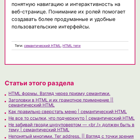
понятную навигацию и интерактивность на
веб-странице. Понимание их ролей помогает
создавать более продуманные и удобные
пользовательские интерфейсы.
Теги:
семантический HTML
,
HTML теги
Статьи этого раздела
HTML формы. Взгляд через призму семантики.
Заголовки в HTML и их грамотное применение ||
семантический HTML
Как правильно сверстать меню | семантический HTML
Не все то ссылки, что подчеркнуто | семантический HTML
Не забивай гвозди шуруповертом — <br /> должен быть в
тему | семантический HTML
Непонятый многими. Тег address. || Взгляд с точки зрения